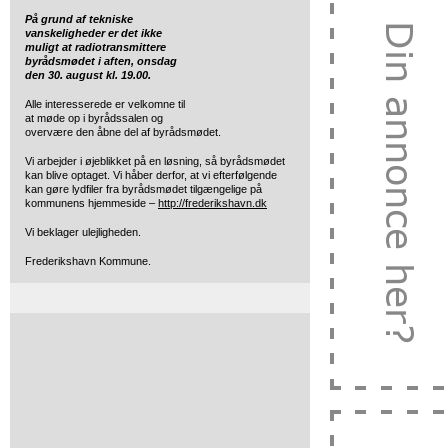
På grund af tekniske
vanskeligheder er det ikke
muligt at radiotransmittere
byrådsmødet i aften, onsdag
den 30. august kl. 19.00.
Alle interesserede er velkomne til
at møde op i byrådssalen og
overvære den åbne del af byrådsmødet.
Vi arbejder i øjeblikket på en løsning, så byrådsmødet
kan blive optaget. Vi håber derfor, at vi efterfølgende
kan gøre lydfiler fra byrådsmødet tilgængelige på
kommunens hjemmeside –
http://frederikshavn.dk
Vi beklager ulejligheden.
Frederikshavn Kommune.