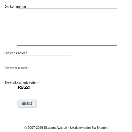
Din kommentar
Din vens navn
*
Din vens e-mail
*
Skriv sikkerhedskoden
*
© 2007-2026 SkagensAvis.dk - lokale nyheder fra Skagen