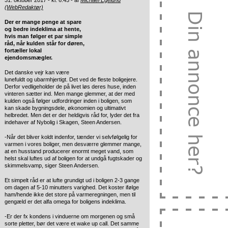
31. oktober 2017 - kl. 6:45 - af
Michael Egelund
(WebRedaktør)
Der er mange penge at spare
og bedre indeklima at hente,
hvis man følger et par simple
råd, når kulden står for døren,
fortæller lokal
ejendomsmægler.
Det danske vejr kan være
lunefuldt og ubarmhjertigt. Det ved de fleste boligejere.
Derfor vedligeholder de på livet løs deres huse, inden
vinteren sætter ind. Men mange glemmer, at der med
kulden også følger udfordringer inden i boligen, som
kan skade bygningsdele, økonomien og ultimativt
helbredet. Men det er der heldigvis råd for, lyder det fra
indehaver af Nybolig i Skagen, Steen Andersen.
-Når det bliver koldt indenfor, tænder vi selvfølgelig for
varmen i vores boliger, men desværre glemmer mange,
at en husstand producerer enormt meget vand, som
helst skal luftes ud af boligen for at undgå fugtskader og
skimmelsvamp, siger Steen Andersen.
Et simpelt råd er at lufte grundigt ud i boligen 2-3 gange
om dagen af 5-10 minutters varighed. Det koster ifølge
ham/hende ikke det store på varmeregningen, men til
gengæld er det alfa omega for boligens indeklima.
-Er der fx kondens i vinduerne om morgenen og små
sorte pletter, bør det være et wake up call. Det samme