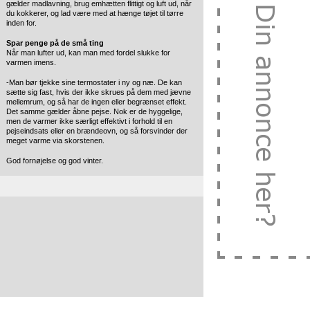
gælder madlavning, brug emhætten flittigt og luft ud, når
du kokkerer, og lad være med at hænge tøjet til tørre
inden for.
Spar penge på de små ting
Når man lufter ud, kan man med fordel slukke for
varmen imens.
-Man bør tjekke sine termostater i ny og næ. De kan
sætte sig fast, hvis der ikke skrues på dem med jævne
mellemrum, og så har de ingen eller begrænset effekt.
Det samme gælder åbne pejse. Nok er de hyggelige,
men de varmer ikke særligt effektivt i forhold til en
pejseindsats eller en brændeovn, og så forsvinder der
meget varme via skorstenen.
God fornøjelse og god vinter.