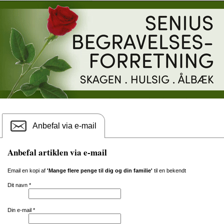
Anbefal via e-mail
Anbefal artiklen via e-mail
Email en kopi af
'Mange flere penge til dig og din familie'
til en bekendt
Dit navn
*
Din e-mail
*