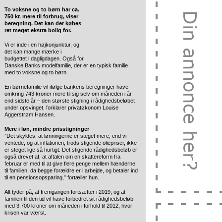
To voksne og to børn har ca.
750 kr. mere til forbrug, viser
beregning. Det kan der købes
ret meget ekstra bolig for.
Vi er inde i en højkonjunktur, og
det kan mange mærke i
budgettet i dagligdagen. Også for
Danske Banks modelfamilie, der er en typisk familie
med to voksne og to børn.
En børnefamilie vil ifølge bankens beregninger have
omkring 743 kroner mere til sig selv om måneden i år
end sidste år – den største stigning i rådighedsbeløbet
under opsvinget, forklarer privatøkonom Louise
Aggerstrøm Hansen.
Mere i løn, mindre prisstigninger
”Det skyldes, at lønningerne er steget mere, end vi
ventede, og at inflationen, trods stigende oliepriser, ikke
er steget lige så hurtigt. Det stigende rådighedsbeløb er
også drevet af, at aftalen om en skattereform fra
februar er med til at give flere penge mellem hænderne
til familien, da begge forældre er i arbejde, og betaler ind
til en pensionsopsparing,” fortæller hun.
Alt tyder på, at fremgangen fortsætter i 2019, og at
familien til den tid vil have forbedret sit rådighedsbeløb
med 3.700 kroner om måneden i forhold til 2012, hvor
krisen var værst.