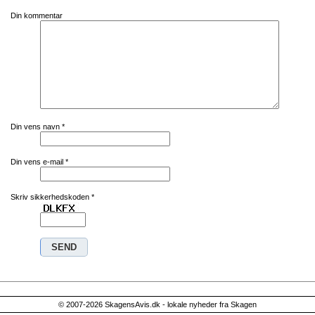
Din kommentar
Din vens navn
*
Din vens e-mail
*
Skriv sikkerhedskoden
*
© 2007-2026 SkagensAvis.dk - lokale nyheder fra Skagen