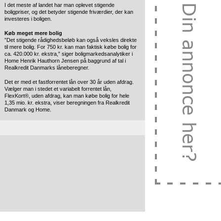
I det meste af landet har man oplevet stigende
boligpriser, og det betyder stigende friværdier, der kan
investeres i boligen.
Køb meget mere bolig
”Det stigende rådighedsbeløb kan også veksles direkte
til mere bolig. For 750 kr. kan man faktisk købe bolig for
ca. 420.000 kr. ekstra,” siger boligmarkedsanalytiker i
Home Henrik Hauthorn Jensen på baggrund af tal i
Realkredit Danmarks låneberegner.
Det er med et fastforrentet lån over 30 år uden afdrag.
Vælger man i stedet et variabelt forrentet lån,
FlexKort®, uden afdrag, kan man købe bolig for hele
1,35 mio. kr. ekstra, viser beregningen fra Realkredit
Danmark og Home.