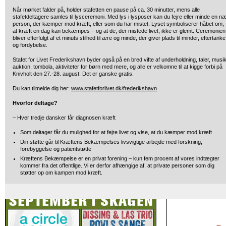
Når mørket falder på, holder stafetten en pause på ca. 30 minutter, mens alle
stafetdeltagere samles til lysceremoni. Med lys i lysposer kan du fejre eller minde en n
person, der kæmper mod kræft, eller som du har mistet. Lyset symboliserer håbet om,
at kræft en dag kan bekæmpes – og at de, der mistede livet, ikke er glemt. Ceremonien
bliver efterfulgt af et minuts stilhed til ære og minde, der giver plads til minder, eftertanke
og fordybelse.
Stafet for Livet Frederikshavn byder også på en bred vifte af underholdning, taler, musik
auktion, tombola, aktiviteter for børn med mere, og alle er velkomne til at kigge forbi på
Knivholt den 27.-28. august. Det er ganske gratis.
Du kan tilmelde dig her:
www.stafetforlivet.dk/frederikshavn
Hvorfor deltage?
– Hver tredje dansker får diagnosen kræft
Som deltager får du mulighed for at fejre livet og vise, at du kæmper mod kræft
Din støtte går til Kræftens Bekæmpelses livsvigtige arbejde med forskning,
forebyggelse og patientstøtte
Kræftens Bekæmpelse er en privat forening – kun fem procent af vores indtægter
kommer fra det offentlige. Vi er derfor afhængige af, at private personer som dig
støtter op om kampen mod kræft.