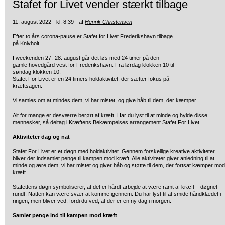
Stafet for Livet vender stærkt tilbage
11. august 2022 - kl. 8:39 - af
Henrik Christensen
Efter to års corona-pause er Stafet for Livet Frederikshavn tilbage
på Knivholt.
I weekenden 27.-28. august går det løs med 24 timer på den
gamle hovedgård vest for Frederikshavn. Fra lørdag klokken 10 til
søndag klokken 10.
Stafet For Livet er en 24 timers holdaktivitet, der sætter fokus på
kræftsagen.
Vi samles om at mindes dem, vi har mistet, og give håb til dem, der kæmper.
Alt for mange er desværre berørt af kræft. Har du lyst til at minde og hylde disse
mennesker, så deltag i Kræftens Bekæmpelses arrangement Stafet For Livet.
Aktiviteter dag og nat
Stafet For Livet er et døgn med holdaktivitet. Gennem forskellige kreative aktiviteter
bliver der indsamlet penge til kampen mod kræft. Alle aktiviteter giver anledning til at
minde og ære dem, vi har mistet og giver håb og støtte til dem, der fortsat kæmper mod
kræft.
Stafettens døgn symboliserer, at det er hårdt arbejde at være ramt af kræft – døgnet
rundt. Natten kan være svær at komme igennem. Du har lyst til at smide håndklædet i
ringen, men bliver ved, fordi du ved, at der er en ny dag i morgen.
Samler penge ind til kampen mod kræft