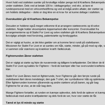
Hvert hold ved stafetten samler på forskellige måder penge ind til Kræftens Bekæmpel
under stafetten. Dels ved at betale 100 kr. i deltagergebyr, ved eks. at lave et
rundesponsorat med en virksomhed/firma og ved at indgå andre aftaler, der støtter op
om holdets deltagelse – dette er dog ikke en et krav for at kunne deltage i stafetten.
Overskuddet går til Kræftens Bekæmpelse
Desuden er holdene også meget velkomne til at arrangere støtteevents op til selve
stafetten. Nogle holder eksempelvis loppemarked eller koncerter. Overskuddet fra
arrangementerne op til Stafet For Livet og selve stafetten går til Kræftens Bekæmpelse
livsvigtige arbejde med forskning, patientstøtte og forebyggelse.
Det er vigtigt at huske, at det ikke gælder om at komme først rundt på stafetbanen.
Missionen for Stafet For Livet er at samles om håb, støtte, minder, gå-på-mod og vilje, 
vi sammen står stærkere og knækker kræft i fællesskab.
Fighterrunden åbner stafetten
Det er vigtigt at støtte og fejre de nuværende og tidligere kræftpatienter. Det bliver de til
Stafet For Livet og kaldes for Fightere – fordi de kæmper eller har overvundet kræftens
klør.
Stafet For Livet åbnes med en fighterrunde, hvor Fighterne går den første runde på
stafetbanen iført deres kendetegn; den gule T-shirt, der symboliserer håb og optimisme
Efter fighterrunden kommer pårørende og andre støttere ud på banen, og går bag
Fighterne for at vise, at de står bag dem.
Mange Fightere fortæller, at runden en kæmpe oplevelse, dels fordi de oplever et kæm
fællesskab med andre kræftpatienter og dels fordi de ser, hvor stor støtte de får.
Tænd et lys til minde og støtte