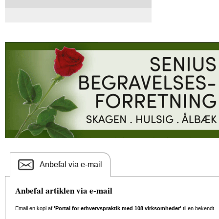
Anbefal via e-mail
Anbefal artiklen via e-mail
Email en kopi af
'Portal for erhvervspraktik med 108 virksomheder'
til en bekendt