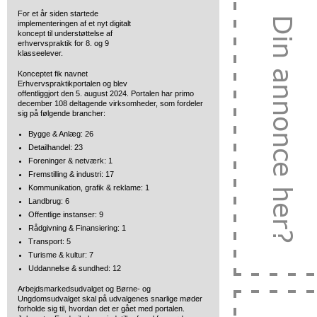
For et år siden startede
implementeringen af et nyt digitalt
koncept til understøttelse af
erhvervspraktik for 8. og 9
klasseelever.
Konceptet fik navnet
Erhvervspraktikportalen og blev
offentliggjort den 5. august 2024. Portalen har primo
december 108 deltagende virksomheder, som fordeler
sig på følgende brancher:
Bygge & Anlæg: 26
Detailhandel: 23
Foreninger & netværk: 1
Fremstilling & industri: 17
Kommunikation, grafik & reklame: 1
Landbrug: 6
Offentlige instanser: 9
Rådgivning & Finansiering: 1
Transport: 5
Turisme & kultur: 7
Uddannelse & sundhed: 12
Arbejdsmarkedsudvalget og Børne- og
Ungdomsudvalget skal på udvalgenes snarlige møder
forholde sig til, hvordan det er gået med portalen.