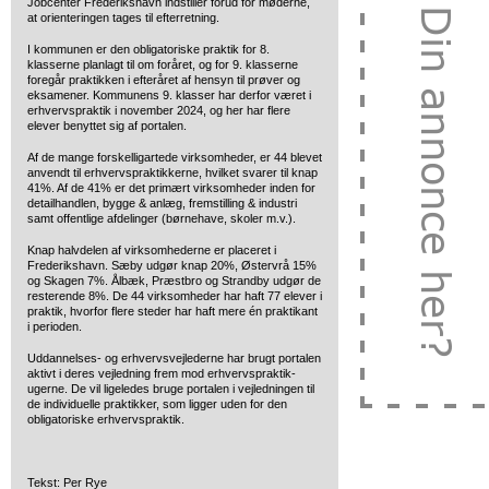
Jobcenter Frederikshavn indstiller forud for møderne,
at orienteringen tages til efterretning.
I kommunen er den obligatoriske praktik for 8.
klasserne planlagt til om foråret, og for 9. klasserne
foregår praktikken i efteråret af hensyn til prøver og
eksamener. Kommunens 9. klasser har derfor været i
erhvervspraktik i november 2024, og her har flere
elever benyttet sig af portalen.
Af de mange forskelligartede virksomheder, er 44 blevet
anvendt til erhvervspraktikkerne, hvilket svarer til knap
41%. Af de 41% er det primært virksomheder inden for
detailhandlen, bygge & anlæg, fremstilling & industri
samt offentlige afdelinger (børnehave, skoler m.v.).
Knap halvdelen af virksomhederne er placeret i
Frederikshavn. Sæby udgør knap 20%, Østervrå 15%
og Skagen 7%. Ålbæk, Præstbro og Strandby udgør de
resterende 8%. De 44 virksomheder har haft 77 elever i
praktik, hvorfor flere steder har haft mere én praktikant
i perioden.
Uddannelses- og erhvervsvejlederne har brugt portalen
aktivt i deres vejledning frem mod erhvervspraktik-
ugerne. De vil ligeledes bruge portalen i vejledningen til
de individuelle praktikker, som ligger uden for den
obligatoriske erhvervspraktik.
Tekst: Per Rye