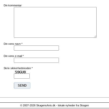
Din kommentar
Din vens navn
*
Din vens e-mail
*
Skriv sikkerhedskoden
*
© 2007-2026 SkagensAvis.dk - lokale nyheder fra Skagen