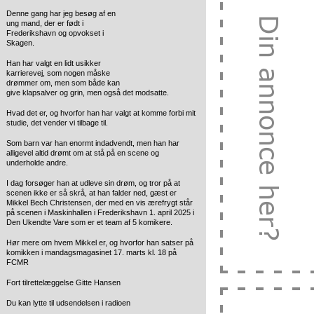
Denne gang har jeg besøg af en
ung mand, der er født i
Frederikshavn og opvokset i
Skagen.
Han har valgt en lidt usikker
karrierevej, som nogen måske
drømmer om, men som både kan
give klapsalver og grin, men også det modsatte.
Hvad det er, og hvorfor han har valgt at komme forbi mit
studie, det vender vi tilbage til.
Som barn var han enormt indadvendt, men han har
alligevel altid drømt om at stå på en scene og
underholde andre.
I dag forsøger han at udleve sin drøm, og tror på at
scenen ikke er så skrå, at han falder ned, gæst er
Mikkel Bech Christensen, der med en vis ærefrygt står
på scenen i Maskinhallen i Frederikshavn 1. april 2025 i
Den Ukendte Vare som er et team af 5 komikere.
Hør mere om hvem Mikkel er, og hvorfor han satser på
komikken i mandagsmagasinet 17. marts kl. 18 på
FCMR
Fort tilrettelæggelse Gitte Hansen
Du kan lytte til udsendelsen i radioen