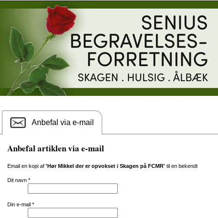
Anbefal via e-mail
Anbefal artiklen via e-mail
Email en kopi af
'Hør Mikkel der er opvokset i Skagen på FCMR'
til en bekendt
Dit navn
*
Din e-mail
*