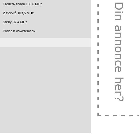
Frederikshavn 106,6 MHz
Østervrå 103,5 MHz
Sæby 97,4 MHz
Podcast www.fcmr.dk