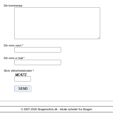
Din kommentar
Din vens navn
*
Din vens e-mail
*
Skriv sikkerhedskoden
*
© 2007-2026 SkagensAvis.dk - lokale nyheder fra Skagen