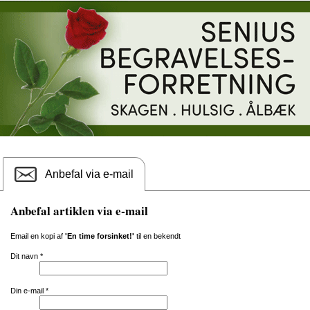
Anbefal via e-mail
Anbefal artiklen via e-mail
Email en kopi af
'En time forsinket!'
til en bekendt
Dit navn
*
Din e-mail
*