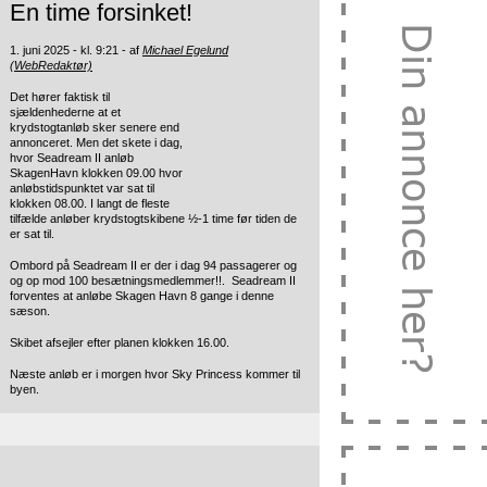
En time forsinket!
1. juni 2025 - kl. 9:21 - af
Michael Egelund
(WebRedaktør)
Det hører faktisk til
sjældenhederne at et
krydstogtanløb sker senere end
annonceret. Men det skete i dag,
hvor Seadream II anløb
SkagenHavn klokken 09.00 hvor
anløbstidspunktet var sat til
klokken 08.00. I langt de fleste
tilfælde anløber krydstogtskibene ½-1 time før tiden de
er sat til.
Ombord på Seadream II er der i dag 94 passagerer og
og op mod 100 besætningsmedlemmer!!. Seadream II
forventes at anløbe Skagen Havn 8 gange i denne
sæson.
Skibet afsejler efter planen klokken 16.00.
Næste anløb er i morgen hvor Sky Princess kommer til
byen.