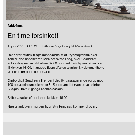
Arkivfoto.
En time forsinket!
1. juni 2025 - kl. 9:21 - af
Michael Egelund (WebRedaktør)
Det hører faktisk til sjældenhederne at et krydstogtanløb sker
senere end annonceret. Men det skete i dag, hvor Seadream II
anløb SkagenHavn klokken 09.00 hvor anløbstidspunktet var sat
til klokken 08.00. I langt de fleste tilfælde anløber krydstogtskibene
½-1 time før tiden de er sat til.
Ombord på Seadream II er der i dag 94 passagerer og og op mod
100 besætningsmedlemmer!!. Seadream II forventes at anløbe
Skagen Havn 8 gange i denne sæson.
Skibet afsejler efter planen klokken 16.00.
Næste anløb er i morgen hvor Sky Princess kommer til byen.