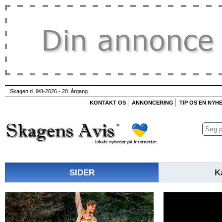
Skagen d. 9/8-2026 - 20. årgang
KONTAKT OS
ANNONCERING
TIP OS EN NYH
SIDER
K