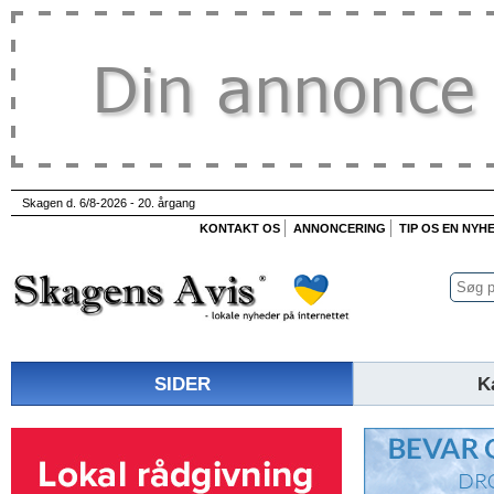
Skagen d. 6/8-2026 - 20. årgang
KONTAKT OS
ANNONCERING
TIP OS EN NYH
SIDER
K