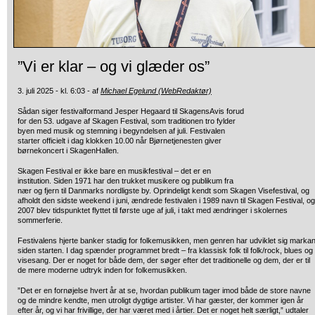
”Vi er klar – og vi glæder os”
3. juli 2025 - kl. 6:03 - af
Michael Egelund (WebRedaktør)
Sådan siger festivalformand Jesper Hegaard til SkagensAvis forud
for den 53. udgave af Skagen Festival, som traditionen tro fylder
byen med musik og stemning i begyndelsen af juli. Festivalen
starter officielt i dag klokken 10.00 når Bjørnetjenesten giver
børnekoncert i SkagenHallen.
Skagen Festival er ikke bare en musikfestival – det er en
institution. Siden 1971 har den trukket musikere og publikum fra
nær og fjern til Danmarks nordligste by. Oprindeligt kendt som Skagen Visefestival, og
afholdt den sidste weekend i juni, ændrede festivalen i 1989 navn til Skagen Festival, og
2007 blev tidspunktet flyttet til første uge af juli, i takt med ændringer i skolernes
sommerferie.
Festivalens hjerte banker stadig for folkemusikken, men genren har udviklet sig markan
siden starten. I dag spænder programmet bredt – fra klassisk folk til folk/rock, blues og
visesang. Der er noget for både dem, der søger efter det traditionelle og dem, der er til
de mere moderne udtryk inden for folkemusikken.
”Det er en fornøjelse hvert år at se, hvordan publikum tager imod både de store navne
og de mindre kendte, men utroligt dygtige artister. Vi har gæster, der kommer igen år
efter år, og vi har frivillige, der har været med i årtier. Det er noget helt særligt,” udtaler