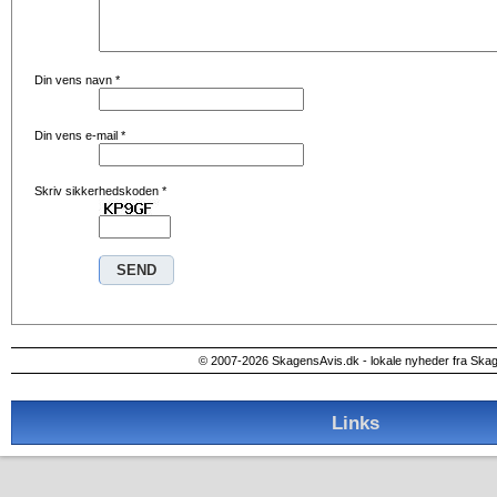
Din vens navn
*
Din vens e-mail
*
Skriv sikkerhedskoden
*
© 2007-2026 SkagensAvis.dk - lokale nyheder fra Ska
Links