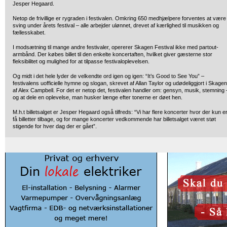
Jesper Hegaard.
Netop de frivillige er rygraden i festivalen. Omkring 650 medhjælpere forventes at være 
sving under årets festival – alle arbejder ulønnet, drevet af kærlighed til musikken og
fællesskabet.
I modsætning til mange andre festivaler, opererer Skagen Festival ikke med partout-
armbånd. Der købes billet til den enkelte koncertaften, hvilket giver gæsterne stor
fleksibilitet og mulighed for at tilpasse festivaloplevelsen.
Og midt i det hele lyder de velkendte ord igen og igen: “It’s Good to See You” –
festivalens uofficielle hymne og slogan, skrevet af Allan Taylor og udødeliggjort i Skagen
af Alex Campbell. For det er netop det, festivalen handler om: gensyn, musik, stemning 
og at dele en oplevelse, man husker længe efter tonerne er døet hen.
M.h.t billetsalget er Jesper Hegaard også tilfreds: “Vi har flere koncerter hvor der kun e
få billetter tilbage, og for mange koncerter vedkommende har billetsalget været støt
stigende for hver dag der er gået”.