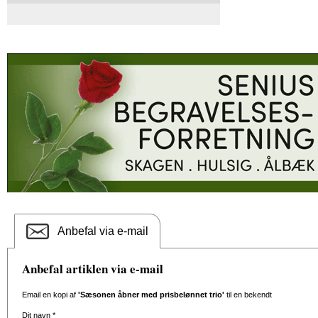
Anbefal via e-mail
Anbefal artiklen via e-mail
Email en kopi af
'Sæsonen åbner med prisbelønnet trio'
til en bekendt
Dit navn
*