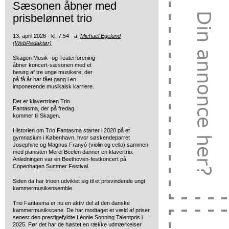
Sæsonen åbner med
prisbelønnet trio
13. april 2026 - kl. 7:54 - af
Michael Egelund
(WebRedaktør)
Skagen Musik- og Teaterforening
åbner koncert-sæsonen med et
besøg af tre unge musikere, der
på få år har fået gang i en
imponerende musikalsk karriere.
Det er klavertrioen Trio
Fantasma, der på fredag
kommer til Skagen.
Historien om Trio Fantasma starter i 2020 på et
gymnasium i København, hvor søskendeparret
Josephine og Magnus Franyó (violin og cello) sammen
med pianisten Merel Beelen danner en klavertrio.
Anledningen var en Beethoven-festkoncert på
Copenhagen Summer Festival.
Siden da har trioen udviklet sig til et prisvindende ungt
kammermusikensemble.
Trio Fantasma er nu en aktiv del af den danske
kammermusikscene. De har modtaget et væld af priser,
senest den prestigefyldte Léonie Sonning Talentpris i
2025. Før det har de høstet en række udmærkelser