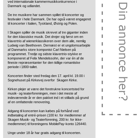
ved internationale kammermusikkonkurrence i
Danmark og udlandet.
De tre musikere har sammen spillet til koncerter og
festivaler i hele Danmark. De har også været engageret
til koncerter i Italien, Tyskland, Østrig og Polen.
I Skagen spiller de musik skrevet af tre giganter inden
for den klassiske musik. Det drejer sig først om en
klavertrio af wienerklassikeren over dem alle, nemlig
Ludwig van Beethoven. Dernæst er et ungdomsarbejde
af Danmarks store komponist Carl Nielsen på
programmet. Tredje og sidste klavertrio-stykke er
komponeret af Felix Mendelssohn, der var én af de
fineste repræsentanter for den tidlige romantiske
periode i 1800-tallet.
Koncerten finder sted fredag den 17. april kl. 19.00 i
Sognehuset på Kirkevej overfor Skagen Kirke.
Kirken plejer at være det foretrukne koncertsted for
musik- og teaterforeningen, men i det meste af
indeværende år er den pakket ind i et stillads på grund
af en omfattende renovering.
Adgang til koncerten kan købes på forhånd ved
indbetaling af entré-prisen (100 kr. for medlemmer af
Skagen Musik- og Teaterforening, 200 kr. for ikke-
medlemmer) til foreningens MobilePay-konto 126440.
Unge under 18 år har gratis adgang til koncerten.