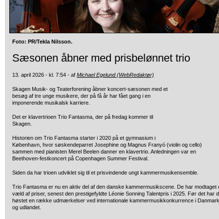
Foto: PR/Tekla Nilsson.
Sæsonen åbner med prisbelønnet trio
13. april 2026 - kl. 7:54 - af
Michael Egelund (WebRedaktør)
Skagen Musik- og Teaterforening åbner koncert-sæsonen med et
besøg af tre unge musikere, der på få år har fået gang i en
imponerende musikalsk karriere.
Det er klavertrioen Trio Fantasma, der på fredag kommer til
Skagen.
Historien om Trio Fantasma starter i 2020 på et gymnasium i
København, hvor søskendeparret Josephine og Magnus Franyó (violin og cello)
sammen med pianisten Merel Beelen danner en klavertrio. Anledningen var en
Beethoven-festkoncert på Copenhagen Summer Festival.
Siden da har trioen udviklet sig til et prisvindende ungt kammermusikensemble.
Trio Fantasma er nu en aktiv del af den danske kammermusikscene. De har modtaget 
væld af priser, senest den prestigefyldte Léonie Sonning Talentpris i 2025. Før det har 
høstet en række udmærkelser ved internationale kammermusikkonkurrence i Danmar
og udlandet.