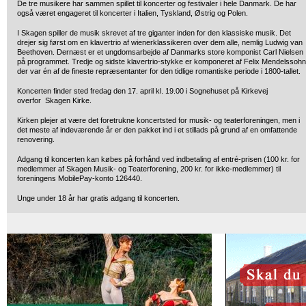
De tre musikere har sammen spillet til koncerter og festivaler i hele Danmark. De har
også været engageret til koncerter i Italien, Tyskland, Østrig og Polen.
I Skagen spiller de musik skrevet af tre giganter inden for den klassiske musik. Det
drejer sig først om en klavertrio af wienerklassikeren over dem alle, nemlig Ludwig van
Beethoven. Dernæst er et ungdomsarbejde af Danmarks store komponist Carl Nielsen
på programmet. Tredje og sidste klavertrio-stykke er komponeret af Felix Mendelssohn
der var én af de fineste repræsentanter for den tidlige romantiske periode i 1800-tallet.
Koncerten finder sted fredag den 17. april kl. 19.00 i Sognehuset på Kirkevej
overfor Skagen Kirke.
Kirken plejer at være det foretrukne koncertsted for musik- og teaterforeningen, men i
det meste af indeværende år er den pakket ind i et stillads på grund af en omfattende
renovering.
Adgang til koncerten kan købes på forhånd ved indbetaling af entré-prisen (100 kr. for
medlemmer af Skagen Musik- og Teaterforening, 200 kr. for ikke-medlemmer) til
foreningens MobilePay-konto 126440.
Unge under 18 år har gratis adgang til koncerten.