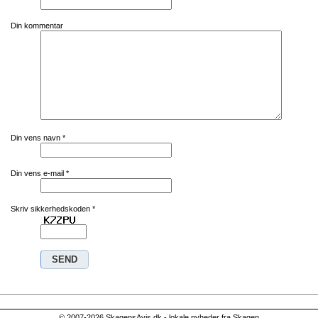
Din kommentar
Din vens navn
*
Din vens e-mail
*
Skriv sikkerhedskoden
*
© 2007-2026 SkagensAvis.dk - lokale nyheder fra Skagen