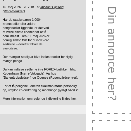
16. maj 2026 - kl. 7:18 - af
Michael Egelund
(WebRedaktør)
Har du stadig gamle 1.000-
kronesedler eller ældre
pengesedler liggende, er det ved
at være sidste chance for at få
dem indløst. Den 31. maj 2026 er
nemlig sidste frist for at indlevere
sedlerne – derefter bliver de
værdiløse.
Der mangler stadig at blive indløst sedler for rigtig
mange penge.
Du kan indløse sedlerne i tre FOREX-butikker i hhv.
København (Nørre Voldgade), Aarhus
(Banegårdspladsen) og Odense (Rosengårdcentret).
For at få pengene udbetalt skal man møde personligt
op, udfylde en erklæring og medbringe gyldigt billed-id.
Mere information om regler og indlevering findes
her.