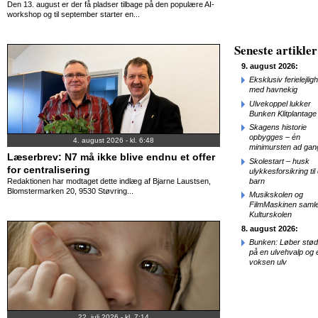
Den 13. august er der få pladser tilbage på den populære AI-
workshop og til september starter en...
Seneste artikler
9. august 2026:
Eksklusiv ferielejlig
med havnekig
Ulvekoppel lukker
Bunken Klitplantage
Skagens historie
opbygges – én
4. august 2026 - kl. 6:48
minimursten ad gan
Læserbrev: N7 må ikke blive endnu et offer
Skolestart – husk
for centralisering
ulykkesforsikring til 
barn
Redaktionen har modtaget dette indlæg af Bjarne Laustsen,
Blomstermarken 20, 9530 Støvring...
Musikskolen og
FilmMaskinen samle
Kulturskolen
8. august 2026:
Bunken: Løber stød
på en ulvehvalp og 
voksen ulv
22. juli 2026 - kl. 7:14