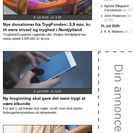
19:07)
Agnete Ellegaard
Christensen
(kl. 17
John Pedersen
(kl.
8. juli 2026 - kl. 3:35
12:30)
Nye donationer fra TrygFonden: 3,9 mio. kr.
31. juli 2026:
til mere trivsel og tryghed i Nordjylland
K. K. Madsen
(kl. 7
TryghedsGruppens regionale råd i Region Nordjylland har
netop uddelt 3.935.661 kr. til nye...
3. juli 2026 - kl. 6:42
Ny lovgivning skal gøre det mere trygt at
være elkunde
Fra den 1. juli træder nye regler i kraft, som skal styrke
forbrugerbeskyttelsen på elmarkedet...