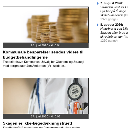
7. august 2026:
Stranden vest for H
Fyr har på få dage
skiftet udseende
(l
1322 gange)
8. august 2026:
Naturbrand ved Lille
Skagen efter brug a
ukrudtsbrænder
(læ
1210 gange)
28. juni 2026 - kl. 6:04
Kommunale besparelser sendes videre til
budgetbehandlingerne
Frederikshavn Kommunes Udvalg for Økonomi og Strategi
med borgmester Jon Andersen (V) i spidsen...
27. juni 2026 - kl. 5:09
Skagen er ikke-lægedækningstruet!
Sundhedsråd Vendsyssel og Forretningsudvalget under