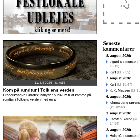
Seneste
kommentarer
8. august 2026:
sigurd s simonsen
(
16:19)
Kurt
(kl. 7:55)
7. august 2026:
11. juli 2026 - kl. 4:58
Kurt
(kl. 18:47)
Kom på rundtur i Tolkiens verden
K. K. Madsen
(kl. 1
Frederikshavn Bibliotek indbyder publikum til at komme på
6. august 2026:
rundtur i Tolkiens verden med en af...
johnna bang søren
(kl. 18:32)
3. august 2026:
Karsten Bjarne
(kl.
14:54)
2. august 2026:
Helle+Christensen
(