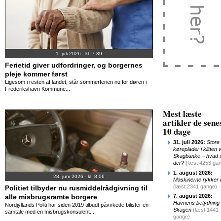
1. juli 2026 - kl. 7:39
Ferietid giver udfordringer, og borgernes
pleje kommer først
Ligesom i resten af landet, står sommerferien nu for døren i
Frederikshavn Kommune...
Mest læste
artikler de sene
10 dage
31. juli 2026:
Store
køreplader i klitten 
Skagbanke – hvad 
der?
(læst 4253 ga
1. august 2026:
28. juni 2026 - kl. 8:06
Maskinerne rykker 
(læst 2341 gange)
Politiet tilbyder nu rusmiddelrådgivning til
alle misbrugsramte borgere
7. august 2026:
Havnens betydning 
Nordjyllands Politi har siden 2019 tilbudt påvirkede bilister en
Skagen
(læst 1441
samtale med en misbrugskonsulent...
gange)