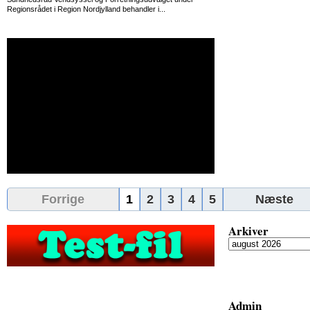
Regionsrådet i Region Nordjylland behandler i...
Forrige
1
2
3
4
5
Næste
Arkiver
Admin