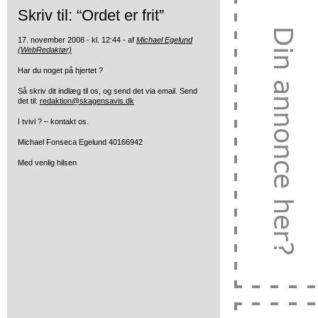
Skriv til: “Ordet er frit”
17. november 2008 - kl. 12:44 - af
Michael Egelund
(WebRedaktør)
Har du noget på hjertet ?
Så skriv dit indlæg til os, og send det via email. Send
det til:
redaktion@skagensavis.dk
I tvivl ? – kontakt os.
Michael Fonseca Egelund 40166942
Med venlig hilsen