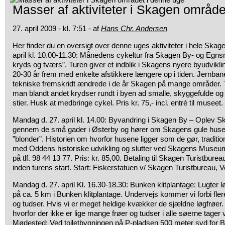
Masser af aktiviteter i Skagen område
27. april 2009 - kl. 7:51 - af
Hans Chr. Andersen
Her finder du en oversigt over denne uges aktiviteter i hele Ska
april kl. 10.00-11.30: Månedens cykeltur fra Skagen By- og Eg
kryds og
tværs”. Turen giver et indblik i Skagens nyere byudvikli
20-30 år frem med enkelte afstikkere længere op i tiden. Jernba
tekniske fremskridt ændrede i de år Skagen på mange områder. Tur
man blandt andet krydser rundt i byen ad smalle, skyggefulde o
stier. Husk at medbringe cykel. Pris kr. 75,- incl. entré til museet.
Mandag d. 27. april kl. 14.00: Byvandring i Skagen By – Oplev Ska
gennem de små gader i Østerby og hører om Skagens gule huse
”blonder”. Historien om hvorfor husene ligger som de gør, traditio
med Oddens historiske udvikling og slutter ved Skagens Museum
på tlf. 98 44 13 77. Pris: kr. 85,00. Betaling til Skagen Turistbure
inden turens start. Start: Fiskerstatuen v/ Skagen Turistbureau, V
Mandag d. 27. april Kl. 16.30-18.30: Bunken klitplantage: Lugter løg
på ca. 5 km i Bunken klitplantage. Undervejs kommer vi forbi fle
og tudser. Hvis vi er meget heldige kvækker de sjældne løgfrøer.
hvorfor der ikke er lige mange frøer og tudser i alle søerne tager
Mødested: Ved toiletbygningen på P-pladsen 500 meter syd for