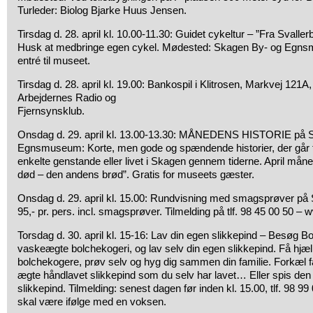
Turleder: Biolog Bjarke Huus Jensen.
Tirsdag d. 28. april kl. 10.00-11.30: Guidet cykeltur – ”Fra Svalle
Husk at medbringe egen cykel. Mødested: Skagen By- og Egnsmus
entré til museet.
Tirsdag d. 28. april kl. 19.00: Bankospil i Klitrosen, Markvej 121A,
Arbejdernes Radio og
Fjernsynsklub.
Onsdag d. 29. april kl. 13.00-13.30: MÅNEDENS HISTORIE på 
Egnsmuseum: Korte, men gode og spændende historier, der går t
enkelte genstande eller livet i Skagen gennem tiderne. April måne
død – den andens brød”. Gratis for museets gæster.
Onsdag d. 29. april kl. 15.00: Rundvisning med smagsprøver på 
95,- pr. pers. incl. smagsprøver. Tilmelding på tlf. 98 45 00 50 
Torsdag d. 30. april kl. 15-16: Lav din egen slikkepind – Besøg B
vaskeægte bolchekogeri, og lav selv din egen slikkepind. Få hjæl
bolchekogere, prøv selv og hyg dig sammen din familie. Forkæl 
ægte håndlavet slikkepind som du selv har lavet… Eller spis den se
slikkepind. Tilmelding: senest dagen før inden kl. 15.00, tlf. 98 9
skal være ifølge med en voksen.