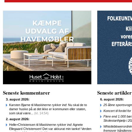
Seneste kommentarer
Seneste artikler
3. august 2026:
6. august 2026:
Karsten Bjarne til
Maskinerne rykker ind
: Nu skal de to
25 åbne sportsvogn
damer huske på at det ikke er kommunen eller staten,
Koncert til fordel f
som skal være...
(kl. 14:54)
Flere end 1.000 bø
2. august 2026:
Skolestarthjælp i 2
Helle+Christensen til
Maskinerne rykker ind
: Agnete
Whistleblowerordni
Ellegaard Christensen! Det var akkurat min tanke! Verden
fremover håndteres