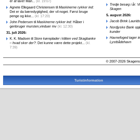
er af lave! Man...
(kl. 19:07)
Tredje besøg i år: V
Agnete Ellegaard Christensen til
Maskinerne rykker ind
:
Skagen
Det er da bæredygtighed, der vil noget. Først bruge
5. august 2026:
penge og ikke...
(kl. 17:20)
Jacob Brink Laurids
John Pedersen til
Maskinerne rykker ind
: Håber i
genbruger mursten,vinduer mv
(kl. 12:30)
Nordjyske Bank opjus
kunder
31. juli 2026:
Havnefoged tager i
K. K. Madsen til
Store køreplader i klitten ved Skagbanke
Lystbådehavn
– hvad sker der?
: Det kunne være dette projekt...
(kl.
7:39)
© 2007-2026 SkagensA
Turistinformation