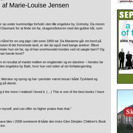
g af Marie-Louise Jensen
 op under kummerlige forhold i den lille engelske by, Grimsby. Da moren
l Danmark for at finde sin far,
skagensfiskeren med det gyldne hår, som
en hånd for en ung pige i det sene 1800-tal. Da Marianne går om bord på
dsøen til det fremmede land, er det da også med bange anelser: Bliver
nder hun sin far, og vil han overhovedet kendes ved sit uægte barn? Og
 han havde lovet?
 et resultat af mødet mellem en englænder og en dansker – hendes far
en engelske by Bath, hvor hun ved siden af sin forfattergerning
 litteratur og sprog og har i perioder været bosat i både Tyskland og
og på dansk.
 it the more I realised I loved it. (…) This is one of the best books I have
e myself, and can offer no higher praise than that.”
e blev i 2008 nomineret til både den irske Glen Dimplex Children’s Book
ize.