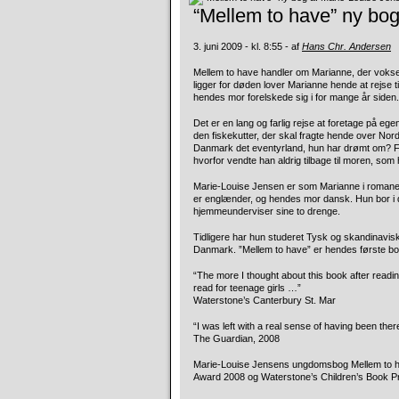
“Mellem to have” ny bo
3. juni 2009 - kl. 8:55 - af
Hans Chr. Andersen
Mellem to have handler om Marianne, der vokser
ligger for døden lover Marianne hende at rejse ti
hendes mor forelskede sig i for mange år siden.
Det er en lang og farlig rejse at foretage på eg
den fiskekutter, der skal fragte hende over Nor
Danmark det eventyrland, hun har drømt om? Fi
hvorfor vendte han aldrig tilbage til moren, som
Marie-Louise Jensen er som Marianne i romanen
er englænder, og hendes mor dansk. Hun bor i d
hjemmeunderviser sine to drenge.
Tidligere har hun studeret Tysk og skandinavisk
Danmark. ”Mellem to have” er hendes første b
“The more I thought about this book after reading
read for teenage girls …”
Waterstone’s Canterbury St. Mar
“I was left with a real sense of having been ther
The Guardian, 2008
Marie-Louise Jensens ungdomsbog Mellem to hav
Award 2008 og Waterstone’s Children’s Book Pr