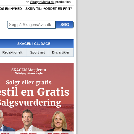
- en
SkagenMedia.dk
produktion
 OS EN NYHED
SKRIV TIL: “ORDET ER FRIT”
SKAGEN I GL. DAGE
Redaktionelt
Sport nyt
Div. artikler