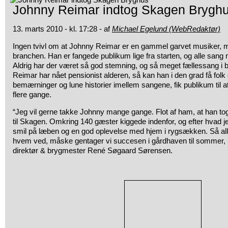
Johnny Reimar indtog Skagen Brygh
13. marts 2010 - kl. 17:28 - af
Michael Egelund (WebRedaktør)
Ingen tvivl om at Johnny Reimar er en gammel garvet musiker, 
branchen. Han er fangede publikum lige
fra starten, og alle sang
Aldrig har der været så god stemning, og så meget fællessang i
Reimar har nået pensionist alderen, så kan han i den grad få folk 
bemærninger og lune historier imellem sangene, fik publikum til at b
flere gange.
“Jeg vil gerne takke Johnny mange gange. Flot af ham, at han tog si
til Skagen. Omkring 140 gæster kiggede indenfor, og efter hvad jeg
smil på læben og en god oplevelse med hjem i rygsækken. Så alle
hvem ved, måske gentager vi succesen i gårdhaven til sommer, u
direktør & brygmester René Søgaard Sørensen.