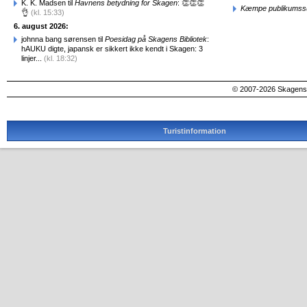
K. K. Madsen til
Havnens betydning for Skagen
: 👏👏👏
Kæmpe publikumssu
👌
(kl. 15:33)
6. august 2026:
johnna bang sørensen til
Poesidag på Skagens Bibliotek
:
hAUKU digte, japansk er sikkert ikke kendt i Skagen: 3
linjer...
(kl. 18:32)
© 2007-2026 SkagensA
Turistinformation