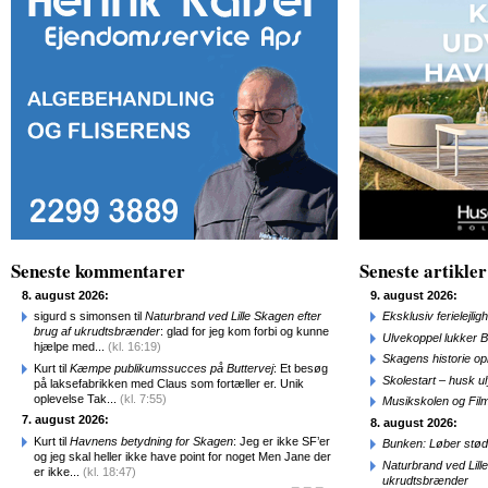
Seneste kommentarer
Seneste artikler
8. august 2026:
9. august 2026:
sigurd s simonsen til
Naturbrand ved Lille Skagen efter
Eksklusiv ferielejl
brug af ukrudtsbrænder
: glad for jeg kom forbi og kunne
Ulvekoppel lukker B
hjælpe med...
(kl. 16:19)
Skagens historie o
Kurt til
Kæmpe publikumssucces på Buttervej
: Et besøg
Skolestart – husk uly
på laksefabrikken med Claus som fortæller er. Unik
oplevelse Tak...
(kl. 7:55)
Musikskolen og Fil
7. august 2026:
8. august 2026:
Kurt til
Havnens betydning for Skagen
: Jeg er ikke SF’er
Bunken: Løber stød
og jeg skal heller ikke have point for noget Men Jane der
Naturbrand ved Lill
er ikke...
(kl. 18:47)
ukrudtsbrænder