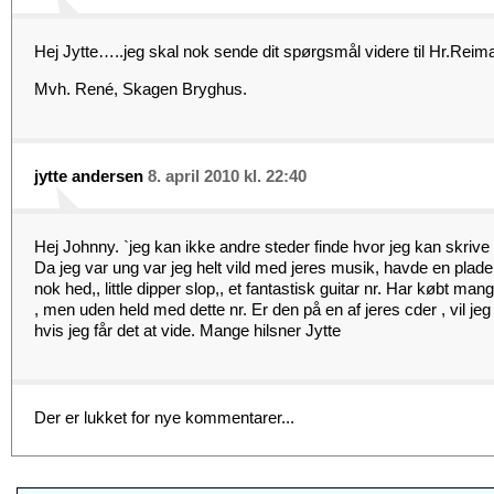
Hej Jytte…..jeg skal nok sende dit spørgsmål videre til Hr.Reim
Mvh. René, Skagen Bryghus.
jytte andersen
8. april 2010 kl. 22:40
Hej Johnny. `jeg kan ikke andre steder finde hvor jeg kan skriv
Da jeg var ung var jeg helt vild med jeres musik, havde en plad
nok hed,, little dipper slop,, et fantastisk guitar nr. Har købt m
, men uden held med dette nr. Er den på en af jeres cder , vil jeg
hvis jeg får det at vide. Mange hilsner Jytte
Der er lukket for nye kommentarer...