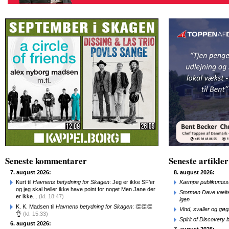
Seneste kommentarer
Seneste artikler
7. august 2026:
8. august 2026:
Kurt til
Havnens betydning for Skagen
: Jeg er ikke SF’er
Kæmpe publikumssu
og jeg skal heller ikke have point for noget Men Jane der
Stormen Dave vælte
er ikke...
(kl. 18:47)
igen
K. K. Madsen til
Havnens betydning for Skagen
: 👏👏👏
Vind, svaller og gø
👌
(kl. 15:33)
Spirit of Discovery
6. august 2026: