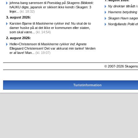
7. august 2026:
johnna bang sørensen til
Poesidag på Skagens Bibliotek
:
Ny direktør tiltråd
hAUKU digte, japansk er sikkert ikke kendt i Skagen: 3
linjer...
(kl. 18:32)
Havnens betydning 
3. august 2026:
Skagen Havn søger
Karsten Bjarne til
Maskinerne rykker ind
: Nu skal de to
Nordjyllands Politi 
damer huske på at det ikke er kommunen eller staten,
som skal være...
(kl. 14:54)
2. august 2026:
Helle+Christensen til
Maskinerne rykker ind
: Agnete
Ellegaard Christensen! Det var akkurat min tanke! Verden
er af lave! Man...
(kl. 19:07)
© 2007-2026 SkagensA
Turistinformation