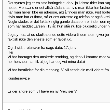
Det syntes jeg er en stor forringelse, da vi jo i disse tider kan s
nettet. Men….nu er det altså sådant, at hvis man ikke har fastnet 
har man heller ikke en adresse, altså findes man ikke. Pist bor
Hvis man har et firma, så er ens adresse og telefon nr også væk
Nogle steder, er det faktisk rigtig gamle data som er inde i den 
som har heddet Larsen i 13 år, hun står nu lige pludselig under
Jeg syntes, at du skulle sende dette videre til dem som giver jer
faktisk ikke den eneste som er faldet ud.
Og til sidst retursvar fra dags dato, 17. juni:
Hej
Vi har foretaget den ønskede ændring, og den vil komme med v
her henviser han til, at jeg har opgivet mine data)
Vi har forståelse for din menning. Vi vil sende din mail videre fr
Kundeservice
___
Er der andre som vil have en ny “vejviser”?