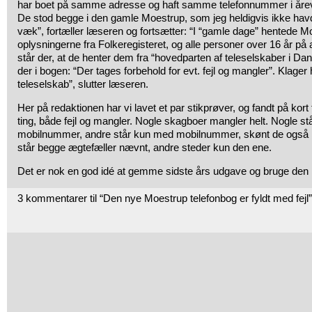
har boet på samme adresse og haft samme telefonnummer i årev
De stod begge i den gamle Moestrup, som jeg heldigvis ikke hav
væk”, fortæller læseren og fortsætter: “I “gamle dage” hentede M
oplysningerne fra Folkeregisteret, og alle personer over 16 år p
står der, at de henter dem fra “hovedparten af teleselskaber i D
der i bogen: “Der tages forbehold for evt. fejl og mangler”. Klager 
teleselskab”, slutter læseren.
Her på redaktionen har vi lavet et par stikprøver, og fandt på kort
ting, både fejl og mangler. Nogle skagboer mangler helt. Nogle stå
mobilnummer, andre står kun med mobilnummer, skønt de også ha
står begge ægtefæller nævnt, andre steder kun den ene.
Det er nok en god idé at gemme sidste års udgave og bruge den i 
3 kommentarer til “Den nye Moestrup telefonbog er fyldt med fej