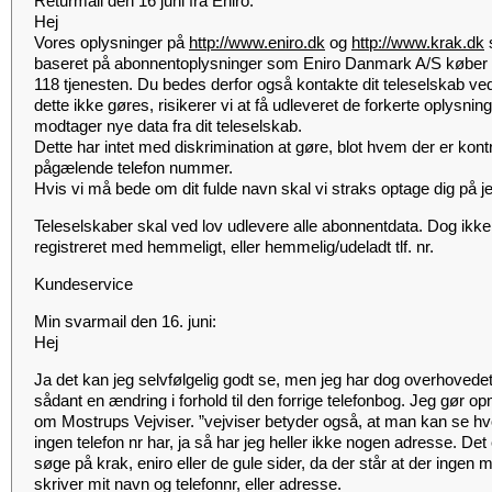
Returmail den 16 juni fra Eniro:
Hej
Vores oplysninger på
http://www.eniro.dk
og
http://www.krak.dk
s
baseret på abonnentoplysninger som Eniro Danmark A/S køber f
118 tjenesten. Du bedes derfor også kontakte dit teleselskab vedr
dette ikke gøres, risikerer vi at få udleveret de forkerte oplysni
modtager nye data fra dit teleselskab.
Dette har intet med diskrimination at gøre, blot hvem der er kont
pågælende telefon nummer.
Hvis vi må bede om dit fulde navn skal vi straks optage dig på jer
Teleselskaber skal ved lov udlevere alle abonnentdata. Dog ikke
registreret med hemmeligt, eller hemmelig/udeladt tlf. nr.
Kundeservice
Min svarmail den 16. juni:
Hej
Ja det kan jeg selvfølgelig godt se, men jeg har dog overhovedet 
sådant en ændring i forhold til den forrige telefonbog. Jeg gør o
om Mostrups Vejviser. ”vejviser betyder også, at man kan se hvo
ingen telefon nr har, ja så har jeg heller ikke nogen adresse. Det e
søge på krak, eniro eller de gule sider, da der står at der ingen 
skriver mit navn og telefonnr, eller adresse.