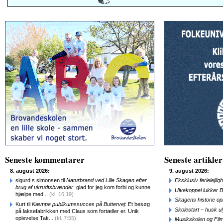
Seneste kommentarer
Seneste artikler
8. august 2026:
9. august 2026:
sigurd s simonsen til
Naturbrand ved Lille Skagen efter
Eksklusiv ferielejl
brug af ukrudtsbrænder
: glad for jeg kom forbi og kunne
Ulvekoppel lukker B
hjælpe med...
(kl. 16:19)
Skagens historie o
Kurt til
Kæmpe publikumssucces på Buttervej
: Et besøg
Skolestart – husk uly
på laksefabrikken med Claus som fortæller er. Unik
oplevelse Tak...
(kl. 7:55)
Musikskolen og Fil