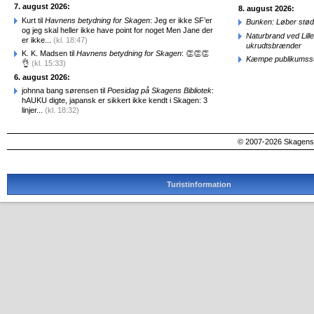
7. august 2026:
8. august 2026:
Kurt til
Havnens betydning for Skagen
: Jeg er ikke SF’er
Bunken: Løber stød
og jeg skal heller ikke have point for noget Men Jane der
Naturbrand ved Lill
er ikke...
(kl. 18:47)
ukrudtsbrænder
K. K. Madsen til
Havnens betydning for Skagen
: 👏👏👏
Kæmpe publikumssu
👌
(kl. 15:33)
6. august 2026:
johnna bang sørensen til
Poesidag på Skagens Bibliotek
:
hAUKU digte, japansk er sikkert ikke kendt i Skagen: 3
linjer...
(kl. 18:32)
© 2007-2026 SkagensA
Turistinformation