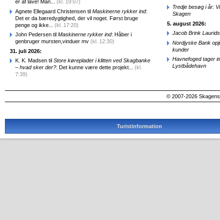
er af lave! Man...
(kl. 19:07)
Tredje besøg i år: V
Agnete Ellegaard Christensen til
Maskinerne rykker ind
:
Skagen
Det er da bæredygtighed, der vil noget. Først bruge
5. august 2026:
penge og ikke...
(kl. 17:20)
Jacob Brink Laurids
John Pedersen til
Maskinerne rykker ind
: Håber i
genbruger mursten,vinduer mv
(kl. 12:30)
Nordjyske Bank opjus
kunder
31. juli 2026:
Havnefoged tager i
K. K. Madsen til
Store køreplader i klitten ved Skagbanke
Lystbådehavn
– hvad sker der?
: Det kunne være dette projekt...
(kl.
7:39)
© 2007-2026 SkagensA
Turistinformation