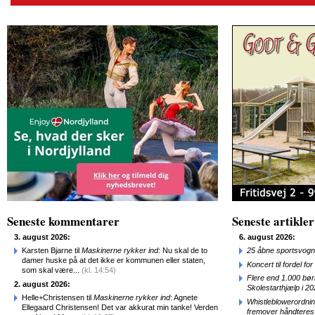
Seneste kommentarer
Seneste artikler
3. august 2026:
6. august 2026:
Karsten Bjarne til
Maskinerne rykker ind
: Nu skal de to
25 åbne sportsvogn
damer huske på at det ikke er kommunen eller staten,
Koncert til fordel f
som skal være...
(kl. 14:54)
Flere end 1.000 bø
2. august 2026:
Skolestarthjælp i 2
Helle+Christensen til
Maskinerne rykker ind
: Agnete
Whistleblowerordni
Ellegaard Christensen! Det var akkurat min tanke! Verden
fremover håndteres