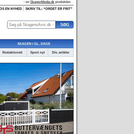
- en
SkagenMedia.dk
produktion
 OS EN NYHED
SKRIV TIL: “ORDET ER FRIT”
SKAGEN I GL. DAGE
Redaktionelt
Sport nyt
Div. artikler