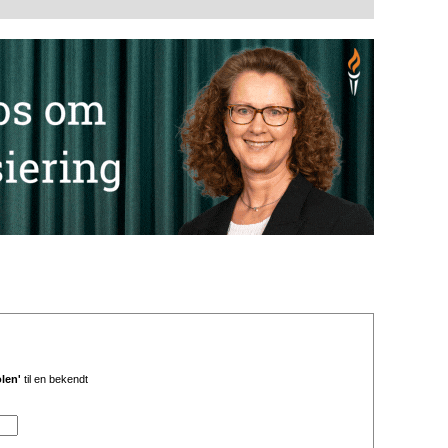
len'
til en bekendt