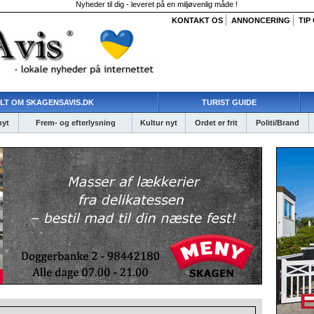
Nyheder til dig - leveret på en miljøvenlig måde !
KONTAKT OS
ANNONCERING
TIP
LT OM SKAGENSAVIS.DK
TURIST GUIDE
nyt
Frem- og efterlysning
Kultur nyt
Ordet er frit
Politi/Brand