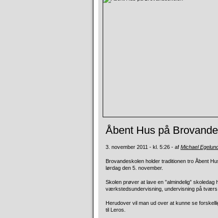
Åbent Hus på Brovande
3. november 2011 - kl. 5:26 - af
Michael Egelun
Brovandeskolen holder traditionen tro Åbent Hus 
lørdag den 5. november.
Skolen prøver at lave en ”almindelig” skoledag 
værkstedsundervisning, undervisning på tværs af
Herudover vil man ud over at kunne se forskellig
til Leros.