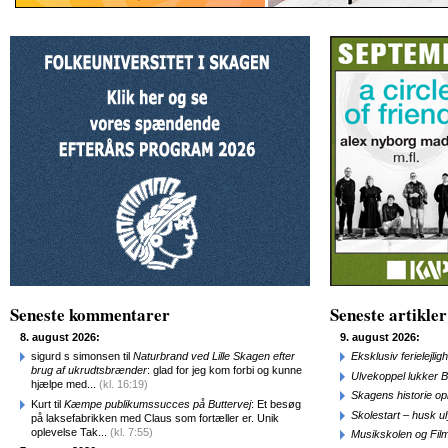
Seneste kommentarer
Seneste artikler
8. august 2026:
9. august 2026:
sigurd s simonsen til
Naturbrand ved Lille Skagen efter
Eksklusiv ferielejl
brug af ukrudtsbrænder
: glad for jeg kom forbi og kunne
Ulvekoppel lukker B
hjælpe med...
(kl. 16:19)
Skagens historie o
Kurt til
Kæmpe publikumssucces på Buttervej
: Et besøg
Skolestart – husk uly
på laksefabrikken med Claus som fortæller er. Unik
oplevelse Tak...
(kl. 7:55)
Musikskolen og Fil