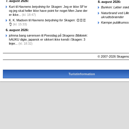
7. august 2026:
8. august 2026:
Kurt til
Havnens betydning for Skagen
: Jeg er ikke SF’er
Bunken: Løber stød
og jeg skal heller ikke have point for noget Men Jane der
Naturbrand ved Lill
er ikke...
(kl. 18:47)
ukrudtsbrænder
K. K. Madsen til
Havnens betydning for Skagen
: 👏👏👏
Kæmpe publikumssu
👌
(kl. 15:33)
6. august 2026:
johnna bang sørensen til
Poesidag på Skagens Bibliotek
:
hAUKU digte, japansk er sikkert ikke kendt i Skagen: 3
linjer...
(kl. 18:32)
© 2007-2026 SkagensA
Turistinformation