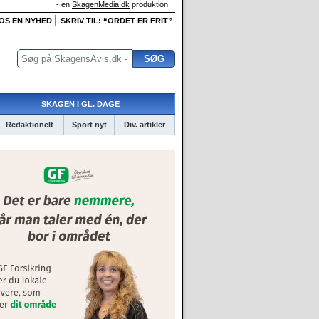
- en
SkagenMedia.dk
produktion
 OS EN NYHED
SKRIV TIL: “ORDET ER FRIT”
SKAGEN I GL. DAGE
Redaktionelt
Sport nyt
Div. artikler