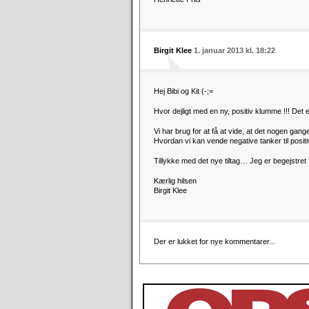
Birgit Klee
1. januar 2013 kl. 18:22
Hej Bibi og Kit (-;=
Hvor dejligt med en ny, positiv klumme !!! Det 
Vi har brug for at få at vide, at det nogen ga
Hvordan vi kan vende negative tanker til posit
Tillykke med det nye tiltag… Jeg er begejstret !
Kærlig hilsen
Birgit Klee
Der er lukket for nye kommentarer...