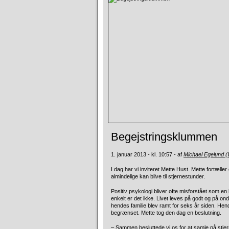
Begejstringsklummen
1. januar 2013 - kl. 10:57 - af
Michael Egelund 
I dag har vi inviteret Mette Hust. Mette fortæl
almindelige kan blive til stjernestunder.
Positiv psykologi bliver ofte misforstået som en lal
enkelt er det ikke. Livet leves på godt og på on
hendes familie blev ramt for seks år siden. He
begrænset. Mette tog den dag en beslutning.
– Sammen besluttede vi os for at samle på stje