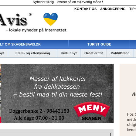
Nyheder til dig - leveret på en miljøvenlig måde !
KONTAKT OS
ANNONCERING
TIP
LT OM SKAGENSAVIS.DK
TURIST GUIDE
nyt
Frem- og efterlysning
Kultur nyt
Ordet er frit
Politi/Brand