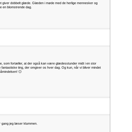
et giver dobbelt glæde. Glæden i møde med de herlige mennesker og
le en blomstrende dag.
e, som fortæller, at der også kan være glædesstunder midt i en stor
 de fantastiske ting, der omgiver os hver dag. Og kun, når vi bliver mindet
 påmindelsen! 🙂
hver gang jeg læser klummen.