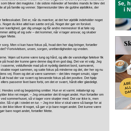
t, som bliver det magiske. I de sidste måneder af hendes mands liv blev det
af på familie og venner. Stjernestunder blev de gyldne øjeblikke, der
 fællesskabet. Det er, når du mærker, at det her øjeblik indeholder noget
. Noget du ikke altid kan sætte ord på. Noget der gør en forskel.
er kærlighed, gør dig umage og får andre mennesker til at føle sig
mmer aldrig af sig selv – det kommer, når vi tager ansvar, og skaber
iger Mette.
er sorg. Men vi kan have fokus på, hvad den her dag bringer, fortæller
det? Fortvivlelsen, uroen, sorgen, uretfærdigheden og vreden.
erne. Vejen ud kunne være tung og hård, og alle de vanskelige følelser fik
kte på hvad der kunne gøre denne dag til en god dag. Det var et valg. Jeg
ter i vaserne, velduftende mad på et nydelig dækket bord, samværet,
i skabte noget sammen, og satte fokus på minderne og det, der her og nu
dens vej. Roen og det at være sammen – det blev meget smukt, siger
 alt hvad der var svært og bevarede fokus på det positive. Det hjalp
ellers passerer livet bare forbi, om det er svært, hårdt eller glædeligt.
Hendes smil og begejstring smitter. Hun er et varmt. initiativrigt og
ylder ikke ret meget. – Jeg omsætter det til noget andet. Hun fortæller om
de ved sommerhuset, så vi tager vore skøjter med. Det var ikke is, men
e. Så vi gik i stedet en tur. – Jeg tror ikke vi skal være så bange for at
det ikke bliver til noget, så gør vi jo bare noget andet. Det kunne være
 gør bare noget andet, fortæller Mette.