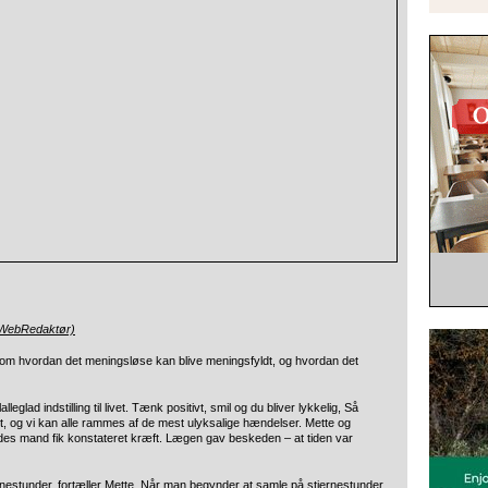
(WebRedaktør)
ler om hvordan det meningsløse kan blive meningsfyldt, og hvordan det
leglad indstilling til livet. Tænk positivt, smil og du bliver lykkelig, Så
dt, og vi kan alle rammes af de mest ulyksalige hændelser. Mette og
ndes mand fik konstateret kræft. Lægen gav beskeden – at tiden var
rnestunder, fortæller Mette. Når man begynder at samle på stjernestunder,