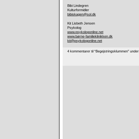
Bibi Lindegren
Kulturformidler
bibiskagen@sol.dk
Kit Lisbeth Jensen
Psykolog
www.psykologonline.net
www.børne-familieklinikken.dk
kit@psykologonline.net
4 kommentarer til “Begejstringsklummen” unde