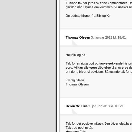
Tusinde tak for jeres skønne kommentarer. D
glæden når I synes om klummen. Vi ønsker al
De bedste hilsner fra Bibi og Kit
Thomas Olesen
3. januar 2013 kl. 18:01
Hej Bibi og Kit.
Tak for en rigtig god og tankevækkende histori
sorg. Vi kan alle være tilbøjelige til at overse
om dem, bliver vi bevidste. Så tusinde tak for
Kærlig hilsen
Thomas Olesen
Henriette Friis
3. januar 2013 kl. 09:29
Tak for det positive initiativ. Jeg bliver glad,
Tak , og godt nytår.
Henriette Friis