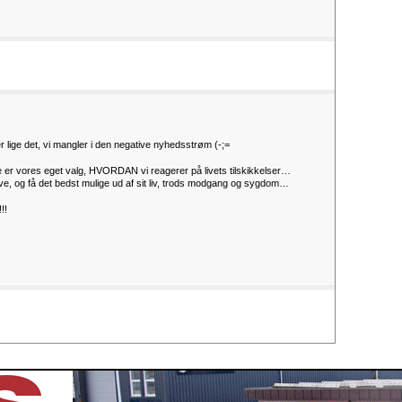
er lige det, vi mangler i den negative nyhedsstrøm (-;=
nge er vores eget valg, HVORDAN vi reagerer på livets tilskikkelser…
ive, og få det bedst mulige ud af sit liv, trods modgang og sygdom…
!!