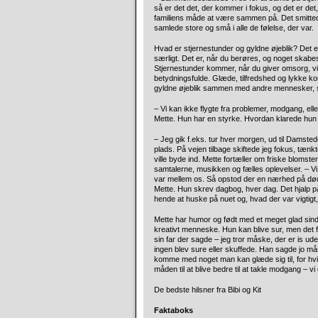
så er det det, der kommer i fokus, og det er de
familiens måde at være sammen på. Det smittede 
samlede store og små i alle de følelse, der var.
Hvad er stjernestunder og gyldne øjeblik? Det er
særligt. Det er, når du berøres, og noget skabes
Stjernestunder kommer, når du giver omsorg, vis
betydningsfulde. Glæde, tilfredshed og lykke ko
gyldne øjeblik sammen med andre mennesker, s
– Vi kan ikke flygte fra problemer, modgang, ell
Mette. Hun har en styrke. Hvordan klarede hun 
– Jeg gik f.eks. tur hver morgen, ud til Damsted
plads. På vejen tilbage skiftede jeg fokus, tæn
ville byde ind. Mette fortæller om friske bloms
samtalerne, musikken og fælles oplevelser. – V
var mellem os. Så opstod der en nærhed på dø
Mette. Hun skrev dagbog, hver dag. Det hjalp på
hende at huske på nuet og, hvad der var vigtigt, 
Mette har humor og født med et meget glad sind. 
kreativt menneske. Hun kan blive sur, men det f
sin far der sagde – jeg tror måske, der er is u
ingen blev sure eller skuffede. Han sagde jo måsk
komme med noget man kan glæde sig til, for hvis 
måden til at blive bedre til at takle modgang – vi
De bedste hilsner fra Bibi og Kit
Faktaboks