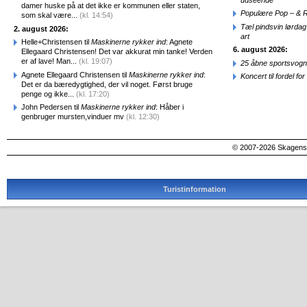
damer huske på at det ikke er kommunen eller staten,
Populære Pop – & 
som skal være...
(kl. 14:54)
Tæl pindsvin lørdag
2. august 2026:
art
Helle+Christensen til
Maskinerne rykker ind
: Agnete
6. august 2026:
Ellegaard Christensen! Det var akkurat min tanke! Verden
er af lave! Man...
(kl. 19:07)
25 åbne sportsvogn
Agnete Ellegaard Christensen til
Maskinerne rykker ind
:
Koncert til fordel f
Det er da bæredygtighed, der vil noget. Først bruge
penge og ikke...
(kl. 17:20)
John Pedersen til
Maskinerne rykker ind
: Håber i
genbruger mursten,vinduer mv
(kl. 12:30)
© 2007-2026 SkagensA
Turistinformation