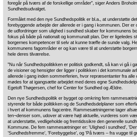
foregår på tværs af de forskellige områder”, siger Anders Brohol
Sundhedsudvalget.
Formålet med den nye Sundhedspolitik er bl.a., at understøtte
forebyggende arbejde der allerede er i gang i kommunen. Der er 
de udfordringer som ulighed i sundhed skaber for kommunens borg
fokus på både på nationalt og kommunalt plan. Der er ligeledes st
borgernes kompetencer til selv at kunne træffe de sunde valg. Her e
kommunens fagområder er og kan være til at understøtte borger
hele deres tilværelse.
”Nu når Sundhedspolitikken er politisk godkendt, så kan vi gå i
de visioner og hensigter der ligger i politikken i det kommunale a
allerede i gang inden sommerferien, hvor repræsentanter fra all
mødes for at igangsætte arbejdet med deres egne Sundhedsdelplan
Egetoft Thøgersen, chef for Center for Sundhed og Ældre.
Den nye Sundhedspolitik er bygget op omkring fem rammesætni
styrende for både politikken og de Sundhedsdelplaner som efterf
i hvert af kommunens fagcentre. Rammesætningerne tager afsæt
ten¬denser som, udover at være højt aktuelle, vurderes som væren
at understøtte, vedligeholde og fremtidssikre den generelle sund
Kommune. De fem rammesætninger er: ’Ulighed i sundhed’, ’Den
’Sundhedsfremme’, ’Forebyggelse’, og ’På tværs – fra vugge til gr