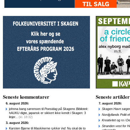
Seneste kommentarer
Seneste artikler
6. august 2026:
7. august 2026:
johnna bang sørensen til
Poesidag på Skagens Bibliotek
:
Skagen Havn søger
hAUKU digte, japansk er sikkert ikke kendt i Skagen: 3
Nordjyllands Politi 
linjer...
(kl. 18:32)
Kreativitet og ro i
3. august 2026:
Stranden vest for Hø
Karsten Bjarne til
Maskinerne rykker ind
: Nu skal de to
udseende