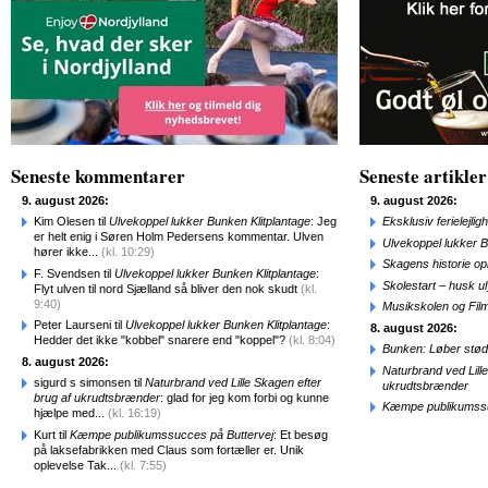
Seneste kommentarer
Seneste artikler
9. august 2026:
9. august 2026:
Kim Olesen til
Ulvekoppel lukker Bunken Klitplantage
: Jeg
Eksklusiv ferielejl
er helt enig i Søren Holm Pedersens kommentar. Ulven
Ulvekoppel lukker B
hører ikke...
(kl. 10:29)
Skagens historie o
F. Svendsen til
Ulvekoppel lukker Bunken Klitplantage
:
Skolestart – husk uly
Flyt ulven til nord Sjælland så bliver den nok skudt
(kl.
9:40)
Musikskolen og Fil
Peter Laurseni til
Ulvekoppel lukker Bunken Klitplantage
:
8. august 2026:
Hedder det ikke "kobbel" snarere end "koppel"?
(kl. 8:04)
Bunken: Løber stød
8. august 2026:
Naturbrand ved Lill
sigurd s simonsen til
Naturbrand ved Lille Skagen efter
ukrudtsbrænder
brug af ukrudtsbrænder
: glad for jeg kom forbi og kunne
Kæmpe publikumssu
hjælpe med...
(kl. 16:19)
Kurt til
Kæmpe publikumssucces på Buttervej
: Et besøg
på laksefabrikken med Claus som fortæller er. Unik
oplevelse Tak...
(kl. 7:55)