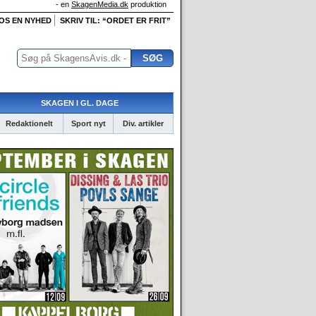
- en
SkagenMedia.dk
produktion
 OS EN NYHED
SKRIV TIL: “ORDET ER FRIT”
SKAGEN I GL. DAGE
Redaktionelt
Sport nyt
Div. artikler