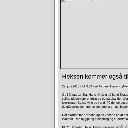
Heksen kommer også til
22. juni 2013 - kl. 9:34 - af
Michael Egelund (W
Og i år starter Skt. Hans i Hulsig på hotel Ska
stilling på den store terrasse og så skal der elle
isterninger, kølige vine og vand. På denne aussi 
du må gerne komme før og tage et smut i bad
Det skønne for børnene og de voksne er, at der 
indenfor. Ren hygge og afslapning og superlækk
Kl. 21.00 byder Hulsig Borgerforening på bål på 