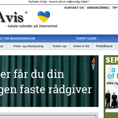
Nyheder til dig - leveret på en miljøvenlig måde !
KONTAKT OS
ANNONCERING
TIP
LT OM SKAGENSAVIS.DK
TURIST GUIDE
nyt
Frem- og efterlysning
Kultur nyt
Ordet er frit
Politi/Brand