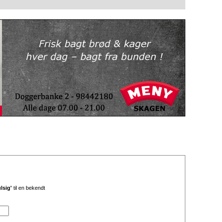
lsig'
til en bekendt