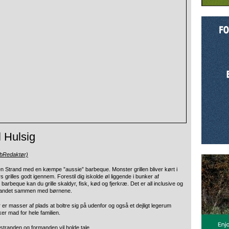
 Hulsig
ebRedaktør)
gen Strand med en kæmpe ”aussie” barbeque. Monster grillen bliver kørt i
rs grilles godt igennem. Forestil dig iskolde øl liggende i bunker af
barbeque kan du grille skaldyr, fisk, kød og fjerkræ. Det er all inclusive og
elandet sammen med børnene.
er masser af plads at boltre sig på udenfor og også et dejligt legerum
er mad for hele familien.
stranden og formanden vil holde tale.