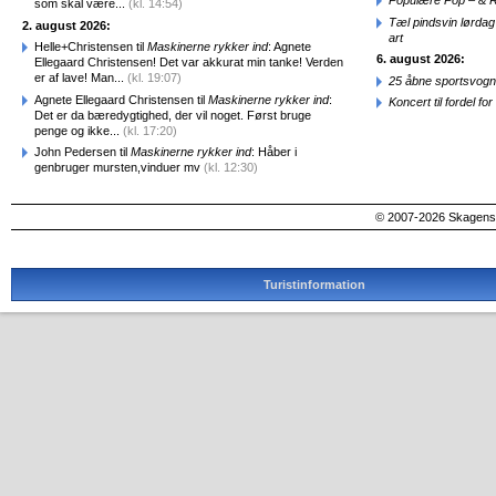
Populære Pop – & 
som skal være...
(kl. 14:54)
Tæl pindsvin lørdag
2. august 2026:
art
Helle+Christensen til
Maskinerne rykker ind
: Agnete
6. august 2026:
Ellegaard Christensen! Det var akkurat min tanke! Verden
er af lave! Man...
(kl. 19:07)
25 åbne sportsvogn
Agnete Ellegaard Christensen til
Maskinerne rykker ind
:
Koncert til fordel f
Det er da bæredygtighed, der vil noget. Først bruge
penge og ikke...
(kl. 17:20)
John Pedersen til
Maskinerne rykker ind
: Håber i
genbruger mursten,vinduer mv
(kl. 12:30)
© 2007-2026 SkagensA
Turistinformation