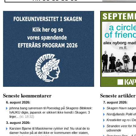
Seneste kommentarer
Seneste artikler
6. august 2026:
7. august 2026:
johnna bang sørensen til
Poesidag på Skagens Bibliotek
:
Skagen Havn søger
hAUKU digte, japansk er sikkert ikke kendt i Skagen: 3
Nordjyllands Politi 
linjer...
(kl. 18:32)
Kreativitet og ro i
3. august 2026:
Stranden vest for Hø
Karsten Bjarne til
Maskinerne rykker ind
: Nu skal de to
udseende
damer huske på at det ikke er kommunen eller staten,