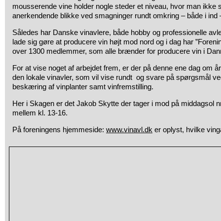
mousserende vine holder nogle steder et niveau, hvor man ikke 
anerkendende blikke ved smagninger rundt omkring – både i ind 
Således har Danske vinavlere, både hobby og professionelle avler
lade sig gøre at producere vin højt mod nord og i dag har ”Foreni
over 1300 medlemmer, som alle brænder for producere vin i Da
For at vise noget af arbejdet frem, er der på denne ene dag om å
den lokale vinavler, som vil vise rundt og svare på spørgsmål ve
beskæring af vinplanter samt vinfremstilling.
Her i Skagen er det Jakob Skytte der tager i mod på middagsol nr
mellem kl. 13-16.
På foreningens hjemmeside:
www.vinavl.dk
er oplyst, hvilke vi