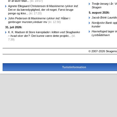
er af lave! Man...
(kl. 19:07)
Tredje besøg i år: V
Agnete Ellegaard Christensen til
Maskinerne rykker ind
:
Skagen
Det er da bæredygtighed, der vil noget. Først bruge
5. august 2026:
penge og ikke...
(kl. 17:20)
Jacob Brink Laurids
John Pedersen til
Maskinerne rykker ind
: Håber i
genbruger mursten,vinduer mv
(kl. 12:30)
Nordjyske Bank opjus
kunder
31. juli 2026:
Havnefoged tager i
K. K. Madsen til
Store køreplader i klitten ved Skagbanke
Lystbådehavn
– hvad sker der?
: Det kunne være dette projekt...
(kl.
7:39)
© 2007-2026 SkagensA
Turistinformation