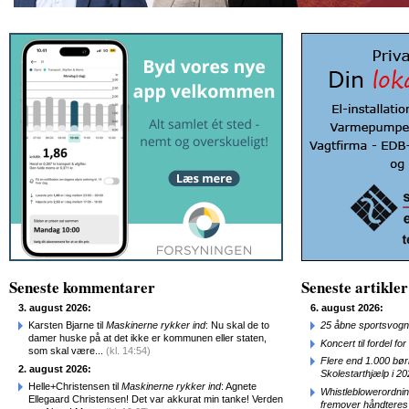
Seneste kommentarer
Seneste artikler
3. august 2026:
6. august 2026:
Karsten Bjarne til
Maskinerne rykker ind
: Nu skal de to
25 åbne sportsvogn
damer huske på at det ikke er kommunen eller staten,
Koncert til fordel f
som skal være...
(kl. 14:54)
Flere end 1.000 bø
2. august 2026:
Skolestarthjælp i 2
Helle+Christensen til
Maskinerne rykker ind
: Agnete
Whistleblowerordni
Ellegaard Christensen! Det var akkurat min tanke! Verden
fremover håndteres