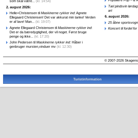
Populære Pop – & 
som skal være...
(kl. 14:54)
Tæl pindsvin lørdag
2. august 2026:
art
Helle+Christensen til
Maskinerne rykker ind
: Agnete
6. august 2026:
Ellegaard Christensen! Det var akkurat min tanke! Verden
er af lave! Man...
(kl. 19:07)
25 åbne sportsvogn
Agnete Ellegaard Christensen til
Maskinerne rykker ind
:
Koncert til fordel f
Det er da bæredygtighed, der vil noget. Først bruge
penge og ikke...
(kl. 17:20)
John Pedersen til
Maskinerne rykker ind
: Håber i
genbruger mursten,vinduer mv
(kl. 12:30)
© 2007-2026 SkagensA
Turistinformation