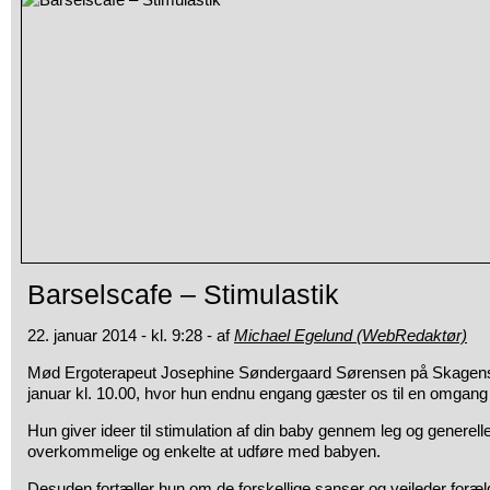
Barselscafe – Stimulastik
22. januar 2014 - kl. 9:28 - af
Michael Egelund (WebRedaktør)
Mød Ergoterapeut Josephine Søndergaard Sørensen på Skagens B
januar kl. 10.00, hvor hun endnu engang gæster os til en omgang 
Hun giver ideer til stimulation af din baby gennem leg og generell
overkommelige og enkelte at udføre med babyen.
Desuden fortæller hun om de forskellige sanser og vejleder for