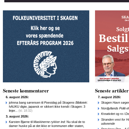
Seneste kommentarer
Seneste artikler
6. august 2026:
7. august 2026:
johnna bang sørensen til
Poesidag på Skagens Bibliotek
:
Skagen Havn søger
hAUKU digte, japansk er sikkert ikke kendt i Skagen: 3
Nordjyllands Politi 
linjer...
(kl. 18:32)
Kreativitet og ro i
3. august 2026:
Stranden vest for Hø
Karsten Bjarne til
Maskinerne rykker ind
: Nu skal de to
udseende
damer huske på at det ikke er kommunen eller staten,