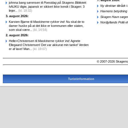
7. august 2026:
johnna bang sørensen til
Poesidag på Skagens Bibliotek
:
Ny direktør tiltråd
hAUKU digte, japansk er sikkert ikke kendt i Skagen: 3
linjer...
(kl. 18:32)
Havnens betydning 
3. august 2026:
Skagen Havn søger
Karsten Bjarne til
Maskinerne rykker ind
: Nu skal de to
Nordjyllands Politi 
damer huske på at det ikke er kommunen eller staten,
som skal være...
(kl. 14:54)
2. august 2026:
Helle+Christensen til
Maskinerne rykker ind
: Agnete
Ellegaard Christensen! Det var akkurat min tanke! Verden
er af lave! Man...
(kl. 19:07)
© 2007-2026 SkagensA
Turistinformation