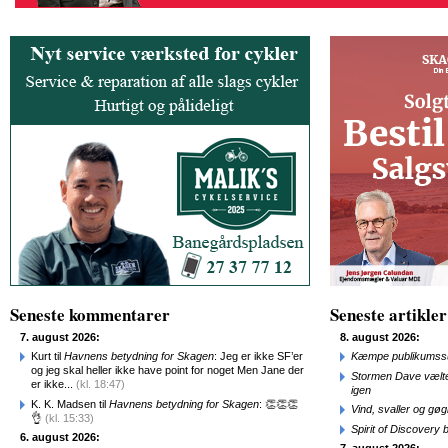
Seneste kommentarer
Seneste artikler
7. august 2026:
8. august 2026:
Kurt til
Havnens betydning for Skagen
: Jeg er ikke SF’er
Kæmpe publikumssu
og jeg skal heller ikke have point for noget Men Jane der
Stormen Dave vælte
er ikke...
(kl. 18:47)
igen
K. K. Madsen til
Havnens betydning for Skagen
: 👏👏👏
Vind, svaller og gø
👌
(kl. 15:33)
Spirit of Discovery
6. august 2026: