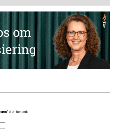
kenet'
til en bekendt