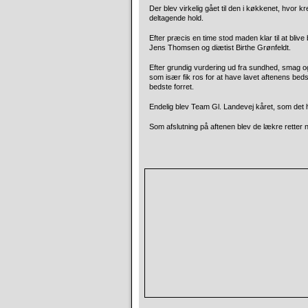
Der blev virkelig gået til den i køkkenet, hvor 
deltagende hold.
Efter præcis en time stod maden klar til at bl
Jens Thomsen og diætist Birthe Grønfeldt.
Efter grundig vurdering ud fra sundhed, smag o
som især fik ros for at have lavet aftenens beds
bedste forret.
Endelig blev Team Gl. Landevej kåret, som det 
Som afslutning på aftenen blev de lækre retter n