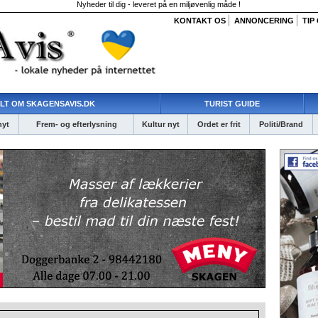
Nyheder til dig - leveret på en miljøvenlig måde !
KONTAKT OS
ANNONCERING
TIP
LT OM SKAGENSAVIS.DK
TURIST GUIDE
nyt
Frem- og efterlysning
Kultur nyt
Ordet er frit
Politi/Brand