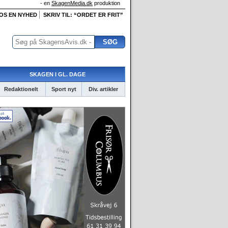
- en
SkagenMedia.dk
produktion
 OS EN NYHED
SKRIV TIL: “ORDET ER FRIT”
SKAGEN I GL. DAGE
Redaktionelt
Sport nyt
Div. artikler