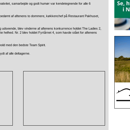
kreativitet, samarbejde og godt humør var kendetegnende for alle 6
ive bedømt af aftenens to dommere, køkkenchef på Restaurant Pakhuset,
g udseende, blev vinderne af aftenens konkurrence holdet The Ladies 2,
te helhed. Nr. 2 blev holdet Fyrtårnet 4, som havde stået for aftenens
hold med den bedste Team Spirit.
ydt af alle deltagerne.