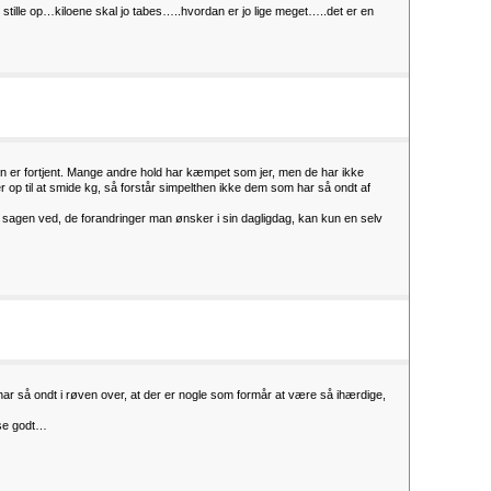
tille op…kiloene skal jo tabes…..hvordan er jo lige meget…..det er en
en er fortjent. Mange andre hold har kæmpet som jer, men de har ikke
gger op til at smide kg, så forstår simpelthen ikke dem som har så ondt af
agen ved, de forandringer man ønsker i sin dagligdag, kan kun en selv
r så ondt i røven over, at der er nogle som formår at være så ihærdige,
sse godt…