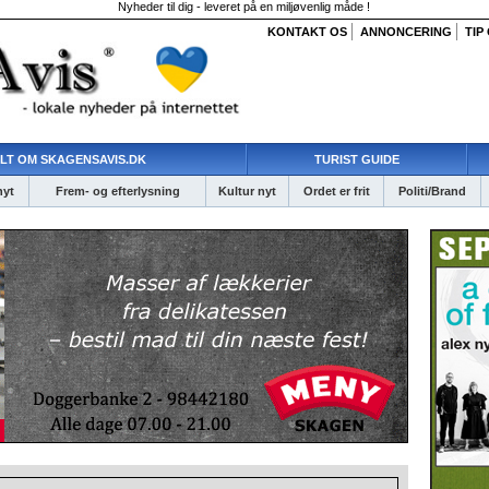
Nyheder til dig - leveret på en miljøvenlig måde !
KONTAKT OS
ANNONCERING
TIP
LT OM SKAGENSAVIS.DK
TURIST GUIDE
nyt
Frem- og efterlysning
Kultur nyt
Ordet er frit
Politi/Brand