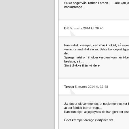
Sikke noget vås Torben Larsen…….alle kan jo s
konkurrence…..
B.E
5. marts 2014 kl. 20:40
Fantastisk kæmpet, ved i har knoklet, så sejr
været i stand til at slå jer. Selve konceptet li
det.
Spørgsmålet om i holder vægten kommer ikke s
beslutte, så …….
Stort tillykke til jer vindere
Terese
5. marts 2014 kl. 12:48
Ja, det er skræmmende, at nogle mennesker ha
at det faktisk bærer frugt…
Kan kun sige, at jeg synes de har gjort det pi
Godt kæmpet drenge i fortjener det