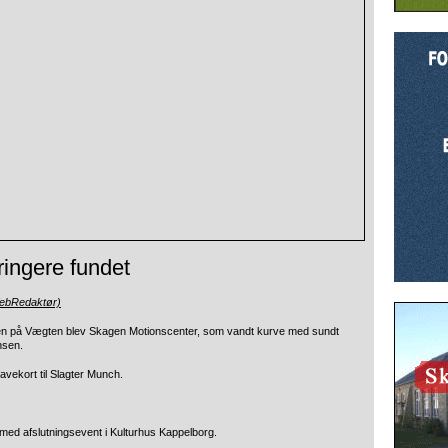
ingere fundet
WebRedaktør)
en på Vægten blev Skagen Motionscenter, som vandt kurve med sundt
nsen.
avekort til Slagter Munch.
med afslutningsevent i Kulturhus Kappelborg.