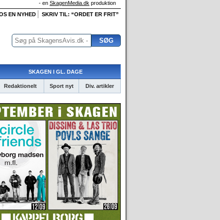
- en
SkagenMedia.dk
produktion
 OS EN NYHED
SKRIV TIL: “ORDET ER FRIT”
SKAGEN I GL. DAGE
Redaktionelt
Sport nyt
Div. artikler