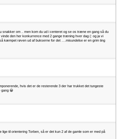
du snakker om .. men kom du ud i centeret og se os træne en gang så du
t vinde den her konkurrence med 2 gange træning hver dag (: og ja vi
også kæmpet røven ud af bukserne for det ….misundelse er en grim ting
ponerende, hvis det er de resterende 3 der har trukket det tungeste
e gang 😀
 lige til orientering Torben, så er det kun 2 af de gamle som er med på