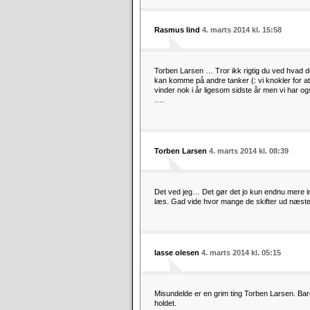
Rasmus lind
4. marts 2014 kl. 15:58
Torben Larsen … Tror ikk rigtig du ved hvad 
kan komme på andre tanker (: vi knokler for a
vinder nok i år ligesom sidste år men vi har 
….
Torben Larsen
4. marts 2014 kl. 08:39
Det ved jeg… Det gør det jo kun endnu mere im
læs. Gad vide hvor mange de skifter ud næst
lasse olesen
4. marts 2014 kl. 05:15
Misundelde er en grim ting Torben Larsen. Bare
holdet.