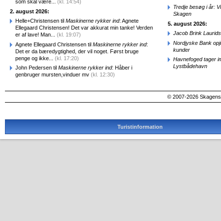
som skal være...
(kl. 14:54)
Tredje besøg i år: V
2. august 2026:
Skagen
Helle+Christensen til
Maskinerne rykker ind
: Agnete
5. august 2026:
Ellegaard Christensen! Det var akkurat min tanke! Verden
Jacob Brink Laurids
er af lave! Man...
(kl. 19:07)
Nordjyske Bank opjus
Agnete Ellegaard Christensen til
Maskinerne rykker ind
:
kunder
Det er da bæredygtighed, der vil noget. Først bruge
penge og ikke...
(kl. 17:20)
Havnefoged tager i
Lystbådehavn
John Pedersen til
Maskinerne rykker ind
: Håber i
genbruger mursten,vinduer mv
(kl. 12:30)
© 2007-2026 SkagensA
Turistinformation