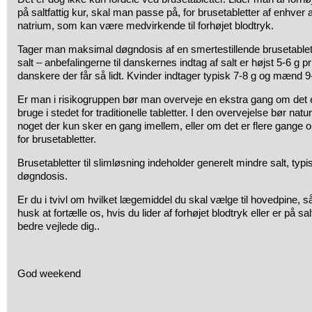
på saltfattig kur, skal man passe på, for brusetabletter af enhver 
natrium, som kan være medvirkende til forhøjet blodtryk.
Tager man maksimal døgndosis af en smertestillende brusetablet
salt – anbefalingerne til danskernes indtag af salt er højst 5-6 g p
danskere der får så lidt. Kvinder indtager typisk 7-8 g og mænd 9-
Er man i risikogruppen bør man overveje en ekstra gang om det e
bruge i stedet for traditionelle tabletter. I den overvejelse bør natu
noget der kun sker en gang imellem, eller om det er flere gang
for brusetabletter.
Brusetabletter til slimløsning indeholder generelt mindre salt, typ
døgndosis.
Er du i tvivl om hvilket lægemiddel du skal vælge til hovedpine, 
husk at fortælle os, hvis du lider af forhøjet blodtryk eller er på s
bedre vejlede dig..
God weekend