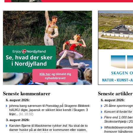
Seneste kommentarer
Seneste artikler
6. august 2026:
6. august 2026:
johnna bang sørensen til
Poesidag på Skagens Bibliotek
:
25 åbne sportsvogn
hAUKU digte, japansk er sikkert ikke kendt i Skagen: 3
Koncert til fordel f
linjer...
(kl. 18:32)
Flere end 1.000 bø
3. august 2026:
Skolestarthjælp i 2
Karsten Bjarne til
Maskinerne rykker ind
: Nu skal de to
Whistleblowerordni
damer huske på at det ikke er kommunen eller staten,
fremover håndteres