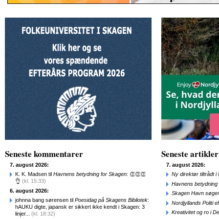
Seneste kommentarer
Seneste artikler
7. august 2026:
7. august 2026:
K. K. Madsen til
Havnens betydning for Skagen
: 👏👏👏
Ny direktør tiltråd
👌
(kl. 15:33)
Havnens betydning 
6. august 2026:
Skagen Havn søger
johnna bang sørensen til
Poesidag på Skagens Bibliotek
:
Nordjyllands Politi 
hAUKU digte, japansk er sikkert ikke kendt i Skagen: 3
Kreativitet og ro i
linjer...
(kl. 18:32)