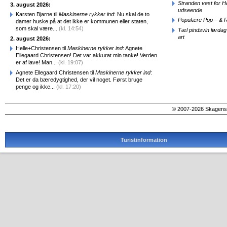
Stranden vest for Hø
3. august 2026:
udseende
Karsten Bjarne til
Maskinerne rykker ind
: Nu skal de to
Populære Pop – & 
damer huske på at det ikke er kommunen eller staten,
som skal være...
(kl. 14:54)
Tæl pindsvin lørdag
art
2. august 2026:
Helle+Christensen til
Maskinerne rykker ind
: Agnete
Ellegaard Christensen! Det var akkurat min tanke! Verden
er af lave! Man...
(kl. 19:07)
Agnete Ellegaard Christensen til
Maskinerne rykker ind
:
Det er da bæredygtighed, der vil noget. Først bruge
penge og ikke...
(kl. 17:20)
© 2007-2026 SkagensA
Turistinformation