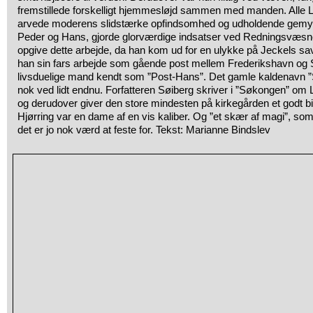
fremstillede forskelligt hjemmesløjd sammen med manden. Alle L
arvede moderens slidstærke opfindsomhed og udholdende gemyt
Peder og Hans, gjorde glorværdige indsatser ved Redningsvæsn
opgive dette arbejde, da han kom ud for en ulykke på Jeckels sa
han sin fars arbejde som gående post mellem Frederikshavn og 
livsduelige mand kendt som ”Post-Hans”. Det gamle kaldenavn 
nok ved lidt endnu. Forfatteren Søiberg skriver i ”Søkongen” om
og derudover giver den store mindesten på kirkegården et godt bil
Hjørring var en dame af en vis kaliber. Og ”et skær af magi”, so
det er jo nok værd at feste for. Tekst: Marianne Bindslev