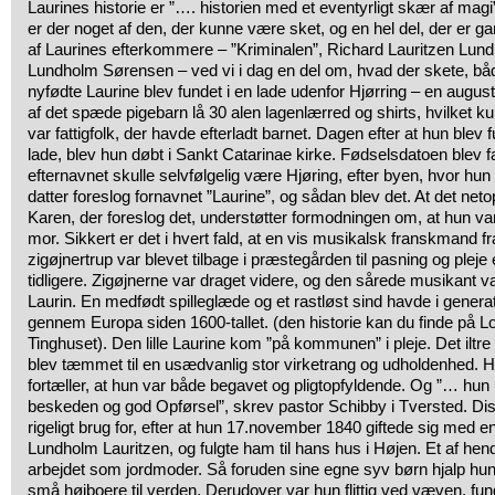
Laurines historie er ”…. historien med et eventyrligt skær af magi”
er der noget af den, der kunne være sket, og en hel del, der er g
af Laurines efterkommere – ”Kriminalen”, Richard Lauritzen Lu
Lundholm Sørensen – ved vi i dag en del om, hvad der skete, både
nyfødte Laurine blev fundet i en lade udenfor Hjørring – en augu
af det spæde pigebarn lå 30 alen lagenlærred og shirts, hvilket ku
var fattigfolk, der havde efterladt barnet. Dagen efter at hun blev
lade, blev hun døbt i Sankt Catarinae kirke. Fødselsdatoen blev fa
efternavnet skulle selvfølgelig være Hjøring, efter byen, hvor hu
datter foreslog fornavnet ”Laurine”, og sådan blev det. At det net
Karen, der foreslog det, understøtter formodningen om, at hun var
mor. Sikkert er det i hvert fald, at en vis musikalsk franskmand 
zigøjnertrup var blevet tilbage i præstegården til pasning og ple
tidligere. Zigøjnerne var draget videre, og den sårede musikant 
Laurin. En medfødt spilleglæde og et rastløst sind havde i generat
gennem Europa siden 1600-tallet. (den historie kan du finde på L
Tinghuset). Den lille Laurine kom ”på kommunen” i pleje. Det il
blev tæmmet til en usædvanlig stor virketrang og udholdenhed
fortæller, at hun var både begavet og pligtopfyldende. Og ”… hu
beskeden og god Opførsel”, skrev pastor Schibby i Tversted. Dis
rigeligt brug for, efter at hun 17.november 1840 giftede sig med
Lundholm Lauritzen, og fulgte ham til hans hus i Højen. Et af h
arbejdet som jordmoder. Så foruden sine egne syv børn hjalp hun 
små højboere til verden. Derudover var hun flittig ved væven, f