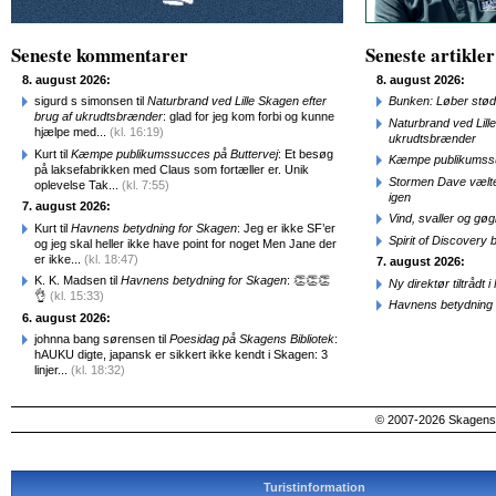
Seneste kommentarer
Seneste artikler
8. august 2026:
8. august 2026:
sigurd s simonsen til
Naturbrand ved Lille Skagen efter
Bunken: Løber stød
brug af ukrudtsbrænder
: glad for jeg kom forbi og kunne
Naturbrand ved Lill
hjælpe med...
(kl. 16:19)
ukrudtsbrænder
Kurt til
Kæmpe publikumssucces på Buttervej
: Et besøg
Kæmpe publikumssu
på laksefabrikken med Claus som fortæller er. Unik
Stormen Dave vælte
oplevelse Tak...
(kl. 7:55)
igen
7. august 2026:
Vind, svaller og gø
Kurt til
Havnens betydning for Skagen
: Jeg er ikke SF’er
Spirit of Discovery
og jeg skal heller ikke have point for noget Men Jane der
er ikke...
(kl. 18:47)
7. august 2026:
K. K. Madsen til
Havnens betydning for Skagen
: 👏👏👏
Ny direktør tiltråd
👌
(kl. 15:33)
Havnens betydning 
6. august 2026:
johnna bang sørensen til
Poesidag på Skagens Bibliotek
:
hAUKU digte, japansk er sikkert ikke kendt i Skagen: 3
linjer...
(kl. 18:32)
© 2007-2026 SkagensA
Turistinformation