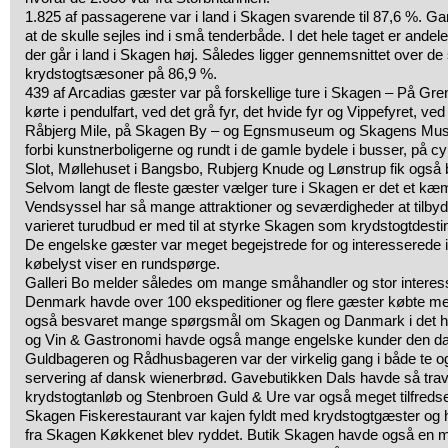
1.825 af passagerene var i land i Skagen svarende til 87,6 %. Gans
at de skulle sejles ind i små tenderbåde. I det hele taget er ande
der går i land i Skagen høj. Således ligger gennemsnittet over de 
krydstogtsæsoner på 86,9 %.
439 af Arcadias gæster var på forskellige ture i Skagen – På G
kørte i pendulfart, ved det grå fyr, det hvide fyr og Vippefyret, ve
Råbjerg Mile, på Skagen By – og Egnsmuseum og Skagens Muse
forbi kunstnerboligerne og rundt i de gamle bydele i busser, på c
Slot, Møllehuset i Bangsbo, Rubjerg Knude og Lønstrup fik også 
Selvom langt de fleste gæster vælger ture i Skagen er det et kæmp
Vendsyssel har så mange attraktioner og seværdigheder at tilbyd
varieret turudbud er med til at styrke Skagen som krydstogtdestin
De engelske gæster var meget begejstrede for og interesserede i
købelyst viser en rundspørge.
Galleri Bo melder således om mange småhandler og stor intere
Denmark havde over 100 ekspeditioner og flere gæster købte mer
også besvaret mange spørgsmål om Skagen og Danmark i det hele
og Vin & Gastronomi havde også mange engelske kunder den dag
Guldbageren og Rådhusbageren var der virkelig gang i både te o
servering af dansk wienerbrød. Gavebutikken Dals havde så travl
krydstogtanløb og Stenbroen Guld & Ure var også meget tilfred
Skagen Fiskerestaurant var kajen fyldt med krydstogtgæster og
fra Skagen Køkkenet blev ryddet. Butik Skagen havde også en me