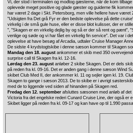
Vi, der stod i terminalen og modtog gæsterne, når de kom tilbage
oplevede meget positive og glade gæster og guiderne fik komment
har været 2 dage i Skt. Petersborg, men ville hellere have været 
”Udsigten fra Det grå Fyr er den bedste oplevelse på dette cruis
virkelig i de små gule huse, eller er disse blot kulisser, der er still
”, ”Skagen er en virkelig dejlig by og så er der så rent og pænt”
venlige og søde og vi har fået en virkelig fin service”. Det var i det
oplevelse at have besøg af Arcadia, udtaler Cruise Manager Ann
De sidste 4 krydstogtskibe i denne sæson kommer til Skagen so
Mandag den 18. august
ankommer et skib med 350 overvejende
surprise call til Skagen fra kl. 12-16.
Lørdag den 23. august
anløber 2 skibe Skagen. Det er dels skibe
på reden fra kl. 09-16. Det er anden gang i denne sæson Wind S
skibet Club Med II, der ankommer kl. 11 og sejler igen kl. 19. Clu
Skagen to gange i sæson 2013. De to skibe er i øvrigt søsterskibe,
med de to liggende ved siden af hinanden på Skagen red.
Fredag den 12. september
afsluttes sæsonen med anløb af de
Victoria fra det engelske rederi Cunard Cruise Line, der også er e
Skibet ligger på reden fra kl. 09-17 og kan have op til 1.990 pass