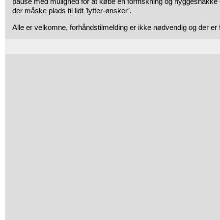
pause med mulighed for at købe en forfriskning og hyggesnakke –
der måske plads til lidt ’lytter-ønsker’.
Alle er velkomne, forhåndstilmelding er ikke nødvendig og der er f