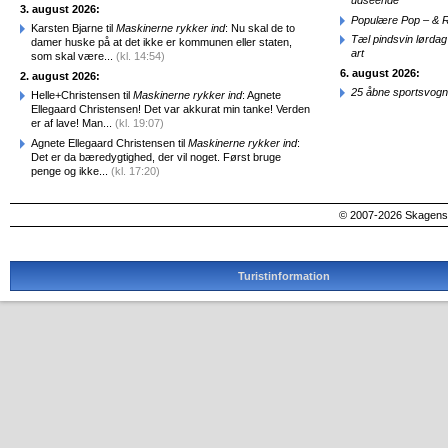
udseende
3. august 2026:
Populære Pop – & 
Karsten Bjarne til
Maskinerne rykker ind
: Nu skal de to
Tæl pindsvin lørdag
damer huske på at det ikke er kommunen eller staten,
art
som skal være...
(kl. 14:54)
6. august 2026:
2. august 2026:
25 åbne sportsvogn
Helle+Christensen til
Maskinerne rykker ind
: Agnete
Ellegaard Christensen! Det var akkurat min tanke! Verden
er af lave! Man...
(kl. 19:07)
Agnete Ellegaard Christensen til
Maskinerne rykker ind
:
Det er da bæredygtighed, der vil noget. Først bruge
penge og ikke...
(kl. 17:20)
© 2007-2026 SkagensA
Turistinformation