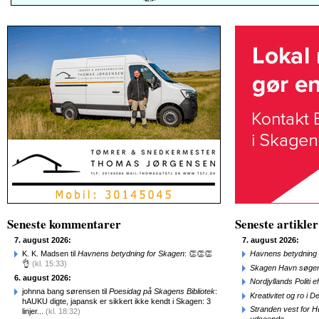
Seneste kommentarer
Seneste artikler
7. august 2026:
7. august 2026:
K. K. Madsen til
Havnens betydning for Skagen
: 👏👏👏
Havnens betydning 
👌
(kl. 15:33)
Skagen Havn søger
6. august 2026:
Nordjyllands Politi 
johnna bang sørensen til
Poesidag på Skagens Bibliotek
:
Kreativitet og ro i
hAUKU digte, japansk er sikkert ikke kendt i Skagen: 3
Stranden vest for Hø
linjer...
(kl. 18:32)