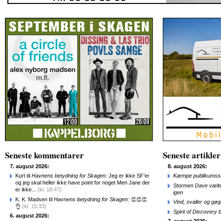
Seneste kommentarer
Seneste artikler
7. august 2026:
8. august 2026:
Kurt til
Havnens betydning for Skagen
: Jeg er ikke SF’er
Kæmpe publikumssu
og jeg skal heller ikke have point for noget Men Jane der
Stormen Dave vælte
er ikke...
(kl. 18:47)
igen
K. K. Madsen til
Havnens betydning for Skagen
: 👏👏👏
Vind, svaller og gø
👌
(kl. 15:33)
Spirit of Discovery
6. august 2026: