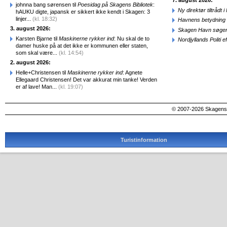
7. august 2026:
johnna bang sørensen til
Poesidag på Skagens Bibliotek
:
Ny direktør tiltråd
hAUKU digte, japansk er sikkert ikke kendt i Skagen: 3
linjer...
(kl. 18:32)
Havnens betydning 
3. august 2026:
Skagen Havn søger
Karsten Bjarne til
Maskinerne rykker ind
: Nu skal de to
Nordjyllands Politi 
damer huske på at det ikke er kommunen eller staten,
som skal være...
(kl. 14:54)
2. august 2026:
Helle+Christensen til
Maskinerne rykker ind
: Agnete
Ellegaard Christensen! Det var akkurat min tanke! Verden
er af lave! Man...
(kl. 19:07)
© 2007-2026 SkagensA
Turistinformation