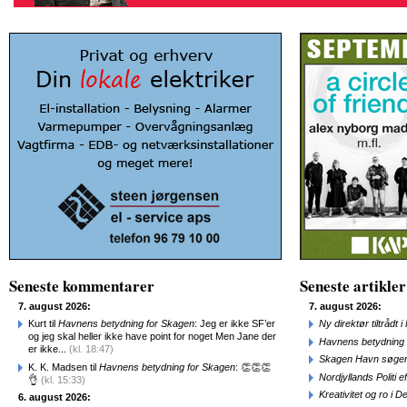
Seneste kommentarer
Seneste artikler
7. august 2026:
7. august 2026:
Kurt til
Havnens betydning for Skagen
: Jeg er ikke SF’er
Ny direktør tiltråd
og jeg skal heller ikke have point for noget Men Jane der
Havnens betydning 
er ikke...
(kl. 18:47)
Skagen Havn søger
K. K. Madsen til
Havnens betydning for Skagen
: 👏👏👏
Nordjyllands Politi 
👌
(kl. 15:33)
Kreativitet og ro i
6. august 2026: