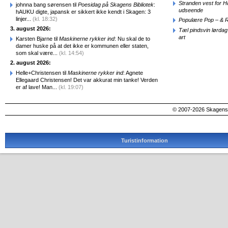
Stranden vest for Hø
johnna bang sørensen til
Poesidag på Skagens Bibliotek
:
udseende
hAUKU digte, japansk er sikkert ikke kendt i Skagen: 3
linjer...
(kl. 18:32)
Populære Pop – & 
3. august 2026:
Tæl pindsvin lørdag
art
Karsten Bjarne til
Maskinerne rykker ind
: Nu skal de to
damer huske på at det ikke er kommunen eller staten,
som skal være...
(kl. 14:54)
2. august 2026:
Helle+Christensen til
Maskinerne rykker ind
: Agnete
Ellegaard Christensen! Det var akkurat min tanke! Verden
er af lave! Man...
(kl. 19:07)
© 2007-2026 SkagensA
Turistinformation