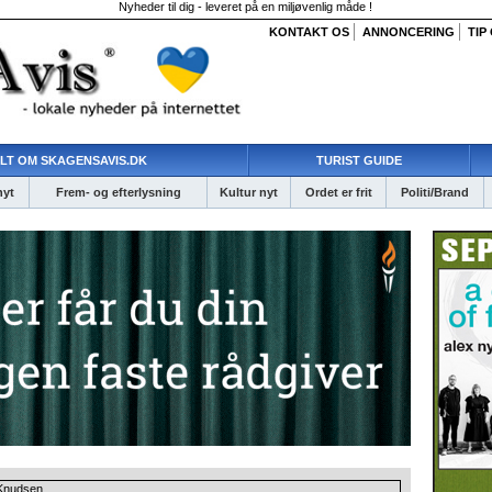
Nyheder til dig - leveret på en miljøvenlig måde !
KONTAKT OS
ANNONCERING
TIP
LT OM SKAGENSAVIS.DK
TURIST GUIDE
nyt
Frem- og efterlysning
Kultur nyt
Ordet er frit
Politi/Brand