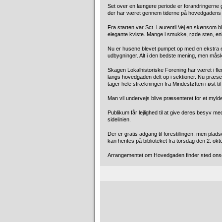
Set over en længere periode er forandringerne g
der har været gennem tiderne på hovedgadens 
Fra starten var Sct. Laurentii Vej en skønsom 
elegante kviste. Mange i smukke, røde sten, enk
Nu er husene blevet pumpet op med en ekstra e
udbygninger. Alt i den bedste mening, men måske i
Skagen Lokalhistoriske Forening har været i fle
langs hovedgaden delt op i sektioner. Nu præs
tager hele strækningen fra Mindestøtten i øst t
Man vil undervejs blive præsenteret for et myl
Publikum får lejlighed til at give deres besyv m
sidelinien.
Der er gratis adgang til forestillingen, men pl
kan hentes på biblioteket fra torsdag den 2. okto
Arrangementet om Hovedgaden finder sted onsda