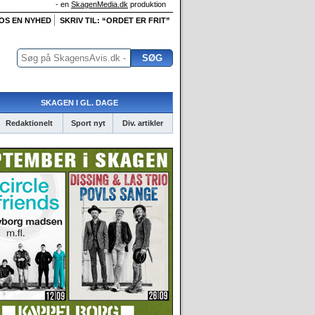
- en
SkagenMedia.dk
produktion
 OS EN NYHED
SKRIV TIL: “ORDET ER FRIT”
SKAGEN I GL. DAGE
Redaktionelt
Sport nyt
Div. artikler