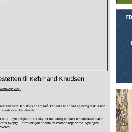
estøtten til Købmand Knudsen
(WebRedaktør)
sølvsmedie? Den slags spørgsmål kan udløse en vild og heftig diskussion
er samles ved kaffebordet.
 skal – nye boligkvarterer skyder bestandig op, selv om folketallet daler.
ndres hyppigt – strækningen er som en levende organisme. Nye ejere
noveres.