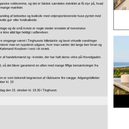
anske voldsomme, og det er faktisk særdeles indviklet at få styr på, hvad
mange matrikler.
blanding af beboelse og butiksliv med velproportionerede huse pyntet med
elte gul- eller hvidkalkede.
tage og de små kviste er nogle steder erstattet af monstrøse
kke altid lige heldigt i udførelsen.
re omgange været i Tinghusets billedarkiv og lavet virtuelle vandringer
enterer man en nypoleret udgave, hvor man sætter det lange ben foran og
il Købmand Knudsen i vest i ét stræk.
der af handelsmænd og –kvinder, der har haft deres virke på Hovedgaden.
ed, så det bliver garanteret en aften med mange fiffige bemærkninger fra
adsen er som bekendt begrænset af rådstuens fire vægge. Adgangsbilletter
ber kl. 10
g den 15. oktober kl. 19.30 i Tinghuset.