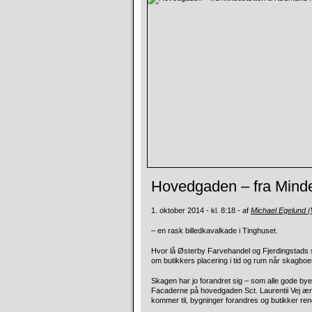
Hovedgaden – fra Mind
1. oktober 2014 - kl. 8:18 - af
Michael Egelund 
– en rask billedkavalkade i Tinghuset.
Hvor lå Østerby Farvehandel og Fjerdingstads 
om butikkers placering i tid og rum når skagbo
Skagen har jo forandret sig – som alle gode byer
Facaderne på hovedgaden Sct. Laurentii Vej æ
kommer til, bygninger forandres og butikker re