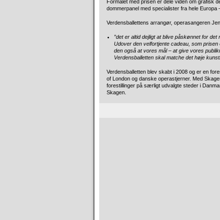
Formålet med prisen er dele viden om grafisk de
dommerpanel med specialister fra hele Europa 
Verdensballettens arrangør, operasangeren Jen
”det er altid dejligt at blive påskønnet for de
Udover den velfortjente cadeau, som prisen 
den også at vores mål – at give vores publiku
Verdensballetten skal matche det høje kuns
Verdensballetten blev skabt i 2008 og er en fore
of London og danske operastjerner. Med Skage
forestillinger på særligt udvalgte steder i Dan
Skagen.