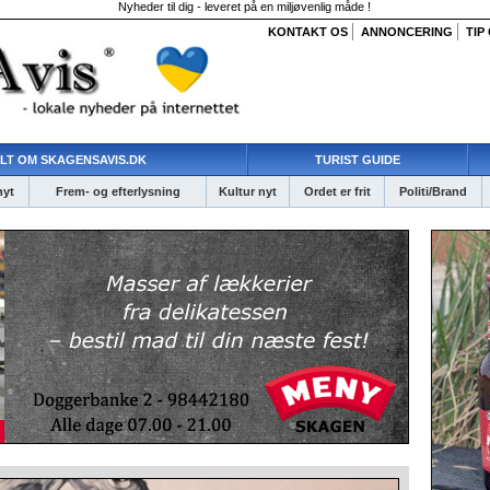
Nyheder til dig - leveret på en miljøvenlig måde !
KONTAKT OS
ANNONCERING
TIP
LT OM SKAGENSAVIS.DK
TURIST GUIDE
nyt
Frem- og efterlysning
Kultur nyt
Ordet er frit
Politi/Brand