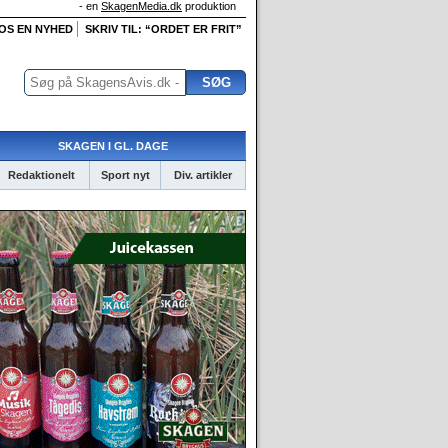
- en
SkagenMedia.dk
produktion
 OS EN NYHED
SKRIV TIL: “ORDET ER FRIT”
SKAGEN I GL. DAGE
Redaktionelt
Sport nyt
Div. artikler