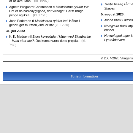
er af lave! Man...
(kl. 19:07)
Tredje besøg i år: V
Agnete Ellegaard Christensen til
Maskinerne rykker ind
:
Skagen
Det er da bæredygtighed, der vil noget. Først bruge
5. august 2026:
penge og ikke...
(kl. 17:20)
Jacob Brink Laurids
John Pedersen til
Maskinerne rykker ind
: Håber i
genbruger mursten,vinduer mv
(kl. 12:30)
Nordjyske Bank opjus
kunder
31. juli 2026:
Havnefoged tager i
K. K. Madsen til
Store køreplader i klitten ved Skagbanke
Lystbådehavn
– hvad sker der?
: Det kunne være dette projekt...
(kl.
7:39)
© 2007-2026 SkagensA
Turistinformation