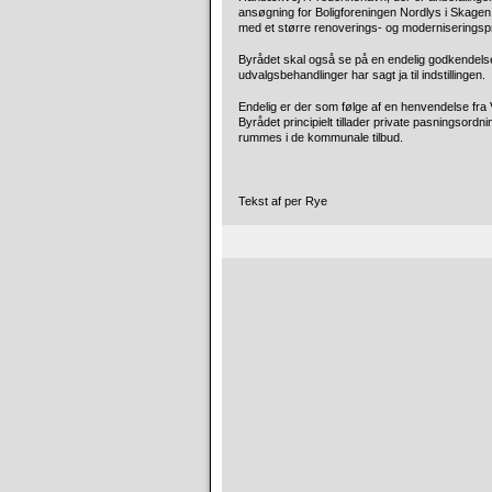
ansøgning for Boligforeningen Nordlys i Skagen, 
med et større renoverings- og moderniseringspro
Byrådet skal også se på en endelig godkendelse af
udvalgsbehandlinger har sagt ja til indstillingen.
Endelig er der som følge af en henvendelse fra
Byrådet principielt tillader private pasningsor
rummes i de kommunale tilbud.
Tekst af per Rye