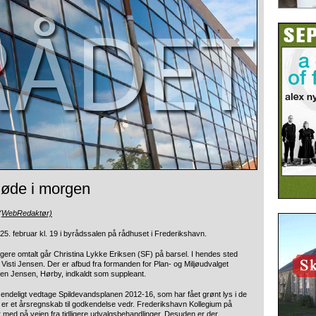
møde i morgen
 (WebRedaktør)
5. februar kl. 19 i byrådssalen på rådhuset i Frederikshavn.
igere omtalt går Christina Lykke Eriksen (SF) på barsel. I hendes sted
sti Jensen. Der er afbud fra formanden for Plan- og Miljøudvalget
een Jensen, Hørby, indkaldt som suppleant.
endeligt vedtage Spildevandsplanen 2012-16, som har fået grønt lys i de
r er et årsregnskab til godkendelse vedr. Frederikshavn Kollegium på
 med på vejen fra tidligere udvalgsbehandlinger. Desuden er der