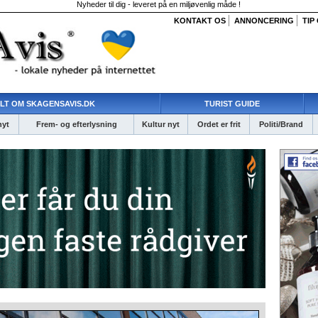
Nyheder til dig - leveret på en miljøvenlig måde !
KONTAKT OS
ANNONCERING
TIP
LT OM SKAGENSAVIS.DK
TURIST GUIDE
nyt
Frem- og efterlysning
Kultur nyt
Ordet er frit
Politi/Brand