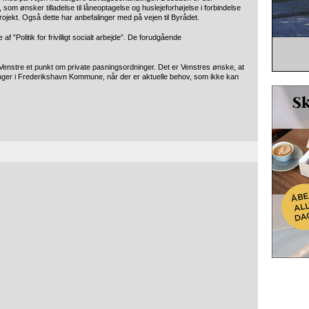
som ønsker tilladelse til låneoptagelse og huslejeforhøjelse i forbindelse
jekt. Også dette har anbefalinger med på vejen til Byrådet.
 ”Politik for frivilligt socialt arbejde”. De forudgående
 Venstre et punkt om private pasningsordninger. Det er Venstres ønske, at
dninger i Frederikshavn Kommune, når der er aktuelle behov, som ikke kan