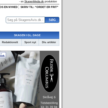
- en
SkagenMedia.dk
produktion
 OS EN NYHED
SKRIV TIL: “ORDET ER FRIT”
SKAGEN I GL. DAGE
Redaktionelt
Sport nyt
Div. artikler