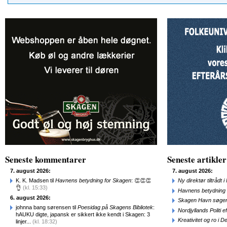
Seneste kommentarer
Seneste artikler
7. august 2026:
7. august 2026:
K. K. Madsen til
Havnens betydning for Skagen
: 👏👏👏
Ny direktør tiltråd
👌
(kl. 15:33)
Havnens betydning 
6. august 2026:
Skagen Havn søger
johnna bang sørensen til
Poesidag på Skagens Bibliotek
:
Nordjyllands Politi 
hAUKU digte, japansk er sikkert ikke kendt i Skagen: 3
Kreativitet og ro i
linjer...
(kl. 18:32)