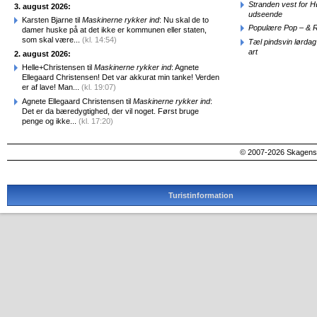
Stranden vest for Hø
3. august 2026:
udseende
Karsten Bjarne til
Maskinerne rykker ind
: Nu skal de to
Populære Pop – & 
damer huske på at det ikke er kommunen eller staten,
som skal være...
(kl. 14:54)
Tæl pindsvin lørdag
art
2. august 2026:
Helle+Christensen til
Maskinerne rykker ind
: Agnete
Ellegaard Christensen! Det var akkurat min tanke! Verden
er af lave! Man...
(kl. 19:07)
Agnete Ellegaard Christensen til
Maskinerne rykker ind
:
Det er da bæredygtighed, der vil noget. Først bruge
penge og ikke...
(kl. 17:20)
© 2007-2026 SkagensA
Turistinformation