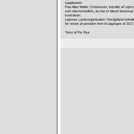
suppleanter.
Paw Allan Møller Christensen, indstillet af Leje
som nævnsmedlem, da han er blevet fastansat i et
kontrakten.
Lejernes Landsorganisation i Nordjylland indst
for resten af perioden frem til udgangen af 2017
Tekst af Per Rye