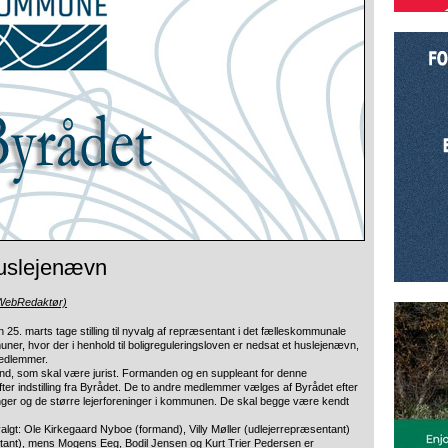
huslejenævn
(WebRedaktør)
5. marts tage stilling til nyvalg af repræsentant i det fælleskommunale
, hvor der i henhold til boligreguleringsloven er nedsat et huslejenævn,
edlemmer.
d, som skal være jurist. Formanden og en suppleant for denne
fter indstilling fra Byrådet. De to andre medlemmer vælges af Byrådet efter
eninger og de større lejerforeninger i kommunen. De skal begge være kendt
algt: Ole Kirkegaard Nyboe (formand), Villy Møller (udlejerrepræsentant)
ntant), mens Mogens Eeg, Bodil Jensen og Kurt Trier Pedersen er