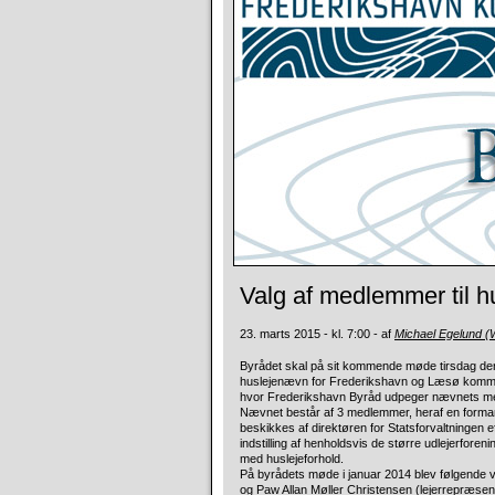
Valg af medlemmer til 
23. marts 2015 - kl. 7:00 - af
Michael Egelund 
Byrådet skal på sit kommende møde tirsdag den 2
huslejenævn for Frederikshavn og Læsø kommuner
hvor Frederikshavn Byråd udpeger nævnets m
Nævnet består af 3 medlemmer, heraf en forman
beskikkes af direktøren for Statsforvaltningen e
indstilling af henholdsvis de større udlejerfor
med huslejeforhold.
På byrådets møde i januar 2014 blev følgende v
og Paw Allan Møller Christensen (lejerrepræse