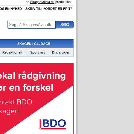
- en
SkagenMedia.dk
produktion
 OS EN NYHED
SKRIV TIL: “ORDET ER FRIT”
SKAGEN I GL. DAGE
Redaktionelt
Sport nyt
Div. artikler