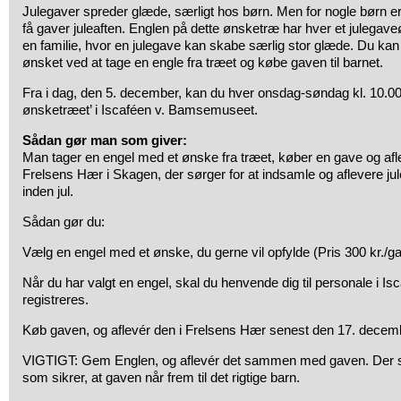
Julegaver spreder glæde, særligt hos børn. Men for nogle børn er 
få gaver juleaften. Englen på dette ønsketræ har hver et julegaveø
en familie, hvor en julegave kan skabe særlig stor glæde. Du kan o
ønsket ved at tage en engle fra træet og købe gaven til barnet.
Fra i dag, den 5. december, kan du hver onsdag-søndag kl. 10.0
ønsketræet’ i Iscaféen v. Bamsemuseet.
Sådan gør man som giver:
Man tager en engel med et ønske fra træet, køber en gave og afl
Frelsens Hær i Skagen, der sørger for at indsamle og aflevere ju
inden jul.
Sådan gør du:
Vælg en engel med et ønske, du gerne vil opfylde (Pris 300 kr./ga
Når du har valgt en engel, skal du henvende dig til personale i Is
registreres.
Køb gaven, og aflevér den i Frelsens Hær senest den 17. decem
VIGTIGT: Gem Englen, og aflevér det sammen med gaven. Der s
som sikrer, at gaven når frem til det rigtige barn.