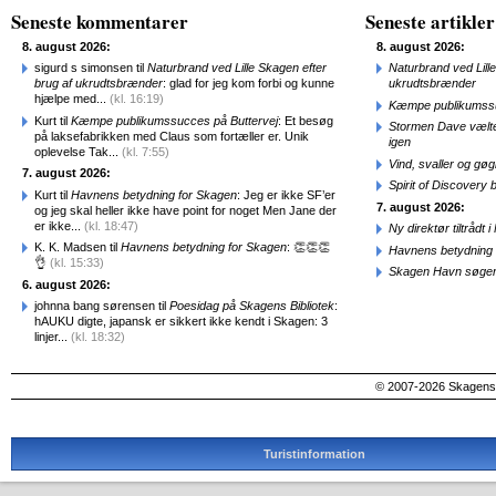
Seneste kommentarer
Seneste artikler
8. august 2026:
8. august 2026:
sigurd s simonsen til
Naturbrand ved Lille Skagen efter
Naturbrand ved Lill
brug af ukrudtsbrænder
: glad for jeg kom forbi og kunne
ukrudtsbrænder
hjælpe med...
(kl. 16:19)
Kæmpe publikumssu
Kurt til
Kæmpe publikumssucces på Buttervej
: Et besøg
Stormen Dave vælte
på laksefabrikken med Claus som fortæller er. Unik
igen
oplevelse Tak...
(kl. 7:55)
Vind, svaller og gø
7. august 2026:
Spirit of Discovery
Kurt til
Havnens betydning for Skagen
: Jeg er ikke SF’er
7. august 2026:
og jeg skal heller ikke have point for noget Men Jane der
er ikke...
(kl. 18:47)
Ny direktør tiltråd
K. K. Madsen til
Havnens betydning for Skagen
: 👏👏👏
Havnens betydning 
👌
(kl. 15:33)
Skagen Havn søger
6. august 2026:
johnna bang sørensen til
Poesidag på Skagens Bibliotek
:
hAUKU digte, japansk er sikkert ikke kendt i Skagen: 3
linjer...
(kl. 18:32)
© 2007-2026 SkagensA
Turistinformation