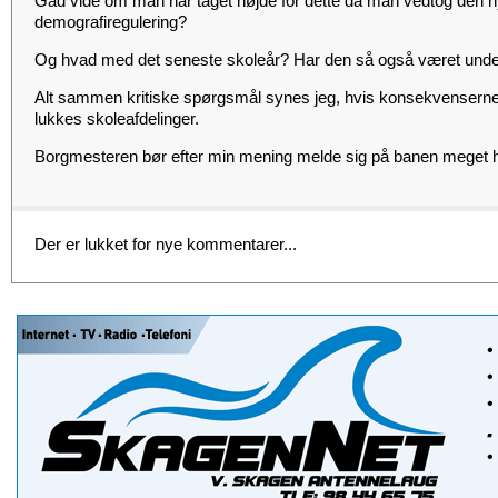
Gad vide om man har taget højde for dette da man vedtog den n
demografiregulering?
Og hvad med det seneste skoleår? Har den så også været under
Alt sammen kritiske spørgsmål synes jeg, hvis konsekvenserne 
lukkes skoleafdelinger.
Borgmesteren bør efter min mening melde sig på banen meget hu
Der er lukket for nye kommentarer...