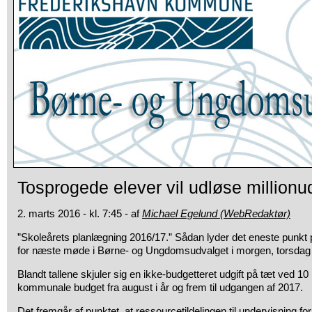
Tosprogede elever vil udløse millionud
2. marts 2016 - kl. 7:45 - af
Michael Egelund (WebRedaktør)
”Skoleårets planlægning 2016/17.” Sådan lyder det eneste punkt
for næste møde i Børne- og Ungdomsudvalget i morgen, torsdag 
Blandt tallene skjuler sig en ikke-budgetteret udgift på tæt ved 10
kommunale budget fra august i år og frem til udgangen af 2017.
Det fremgår af punktet, at ressourcetildelingen til undervisning f