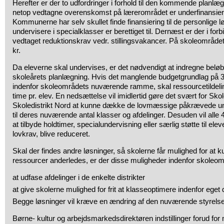
Herefter er der to udfordringer i forhold til den kommende planlæ
netop vedtagne overenskomst på lærerområdet er underfinansiere
Kommunerne har selv skullet finde finansiering til de personlige
undervisere i specialklasser er berettiget til. Dernæst er der i f
vedtaget reduktionskrav vedr. stillingsvakancer. På skoleområdet 
kr.
Da eleverne skal undervises, er det nødvendigt at indregne beløb
skoleårets planlægning. Hvis det manglende budgetgrundlag på 3,
indenfor skoleområdets nuværende ramme, skal ressourcetildel
time pr. elev. En nedsættelse vil imidlertid gøre det svært for Sko
Skoledistrikt Nord at kunne dække de lovmæssige påkrævede und
til deres nuværende antal klasser og afdelinger. Desuden vil alle 4
at tilbyde holdtimer, specialundervisning eller særlig støtte til eleve
lovkrav, blive reduceret.
Skal der findes andre løsninger, så skolerne får mulighed for at 
ressourcer anderledes, er der disse muligheder indenfor skole
at udfase afdelinger i de enkelte distrikter
at give skolerne mulighed for frit at klasseoptimere indenfor eget d
Begge løsninger vil kræve en ændring af den nuværende styrels
Børne- kultur og arbejdsmarkedsdirektøren indstillinger forud for