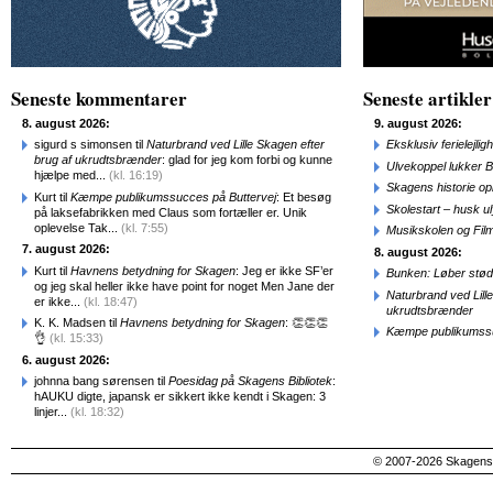
Seneste kommentarer
Seneste artikler
8. august 2026:
9. august 2026:
sigurd s simonsen til
Naturbrand ved Lille Skagen efter
Eksklusiv ferielejl
brug af ukrudtsbrænder
: glad for jeg kom forbi og kunne
Ulvekoppel lukker B
hjælpe med...
(kl. 16:19)
Skagens historie o
Kurt til
Kæmpe publikumssucces på Buttervej
: Et besøg
Skolestart – husk uly
på laksefabrikken med Claus som fortæller er. Unik
oplevelse Tak...
(kl. 7:55)
Musikskolen og Fil
7. august 2026:
8. august 2026:
Kurt til
Havnens betydning for Skagen
: Jeg er ikke SF’er
Bunken: Løber stød
og jeg skal heller ikke have point for noget Men Jane der
Naturbrand ved Lill
er ikke...
(kl. 18:47)
ukrudtsbrænder
K. K. Madsen til
Havnens betydning for Skagen
: 👏👏👏
Kæmpe publikumssu
👌
(kl. 15:33)
6. august 2026:
johnna bang sørensen til
Poesidag på Skagens Bibliotek
:
hAUKU digte, japansk er sikkert ikke kendt i Skagen: 3
linjer...
(kl. 18:32)
© 2007-2026 SkagensA