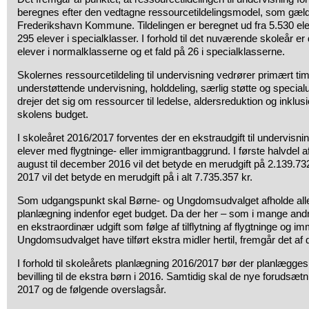
beregnes efter den vedtagne ressourcetildelingsmodel, som gæld
Frederikshavn Kommune. Tildelingen er beregnet ud fra 5.530 ele
295 elever i specialklasser. I forhold til det nuværende skoleår er
elever i normalklasserne og et fald på 26 i specialklasserne.
Skolernes ressourcetildeling til undervisning vedrører primært tim
understøttende undervisning, holddeling, særlig støtte og specia
drejer det sig om ressourcer til ledelse, aldersreduktion og inklus
skolens budget.
I skoleåret 2016/2017 forventes der en ekstraudgift til undervisn
elever med flygtninge- eller immigrantbaggrund. I første halvdel a
august til december 2016 vil det betyde en merudgift på 2.139.732
2017 vil det betyde en merudgift på i alt 7.735.357 kr.
Som udgangspunkt skal Børne- og Ungdomsudvalget afholde alle u
planlægning indenfor eget budget. Da der her – som i mange an
en ekstraordinær udgift som følge af tilflytning af flygtninge og i
Ungdomsudvalget have tilført ekstra midler hertil, fremgår det af
I forhold til skoleårets planlægning 2016/2017 bør der planlægges 
bevilling til de ekstra børn i 2016. Samtidig skal de nye forudsæt
2017 og de følgende overslagsår.