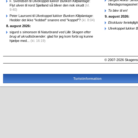
Jørgen Anker Simon
F. Svendsen til
Ulvekoppel lukker Bunken Klitplantage
:
Mandagsmagasinet
Flyt ulven til nord Sjælland så bliver den nok skudt
(kl.
9:40)
To blev til en!
Peter Laurseni til
Ulvekoppel lukker Bunken Klitplantage
:
9. august 2026:
Hedder det ikke "kobbel" snarere end "koppel"?
(kl. 8:04)
Eksklusiv ferielejl
8. august 2026:
Ulvekoppel lukker B
sigurd s simonsen til
Naturbrand ved Lille Skagen efter
brug af ukrudtsbrænder
: glad for jeg kom forbi og kunne
hjælpe med...
(kl. 16:19)
© 2007-2026 SkagensA
Turistinformation