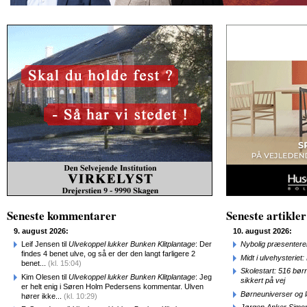
Seneste kommentarer
Seneste artikler
9. august 2026:
10. august 2026:
Leif Jensen til
Ulvekoppel lukker Bunken Klitplantage
: Der
Nybolig præsenterer
findes 4 benet ulve, og så er der den langt farligere 2
Midt i ulvehysteriet
benet...
(kl. 15:04)
Skolestart: 516 bør
Kim Olesen til
Ulvekoppel lukker Bunken Klitplantage
: Jeg
sikkert på vej
er helt enig i Søren Holm Pedersens kommentar. Ulven
Børneuniverser og 
hører ikke...
(kl. 10:29)