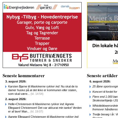
Seneste kommentarer
Seneste artikler
3. august 2026:
6. august 2026:
Karsten Bjarne til
Maskinerne rykker ind
: Nu skal de to
25 åbne sportsvogn
damer huske på at det ikke er kommunen eller staten,
Koncert til fordel f
som skal være...
(kl. 14:54)
Flere end 1.000 bø
2. august 2026:
Skolestarthjælp i 2
Helle+Christensen til
Maskinerne rykker ind
: Agnete
Whistleblowerordni
Ellegaard Christensen! Det var akkurat min tanke! Verden
fremover håndteres
er af lave! Man...
(kl. 19:07)
Tredje besøg i år: V
Agnete Ellegaard Christensen til
Maskinerne rykker ind
: