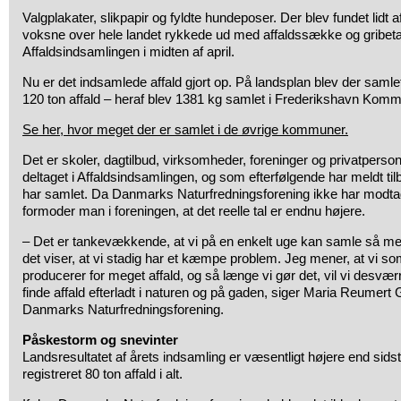
Valgplakater, slikpapir og fyldte hundeposer. Der blev fundet lidt a
voksne over hele landet rykkede ud med affaldssække og gribet
Affaldsindsamlingen i midten af april.
Nu er det indsamlede affald gjort op. På landsplan blev der samle
120 ton affald – heraf blev 1381 kg samlet i Frederikshavn Kom
Se her, hvor meget der er samlet i de øvrige kommuner.
Det er skoler, dagtilbud, virksomheder, foreninger og privatpersone
deltaget i Affaldsindsamlingen, og som efterfølgende har meldt ti
har samlet. Da Danmarks Naturfredningsforening ikke har modtaget
formoder man i foreningen, at det reelle tal er endnu højere.
– Det er tankevækkende, at vi på en enkelt uge kan samle så mege
det viser, at vi stadig har et kæmpe problem. Jeg mener, at vi 
producerer for meget affald, og så længe vi gør det, vil vi desvæ
finde affald efterladt i naturen og på gaden, siger Maria Reumert 
Danmarks Naturfredningsforening.
Påskestorm og snevinter
Landsresultatet af årets indsamling er væsentligt højere end sidst
registreret 80 ton affald i alt.