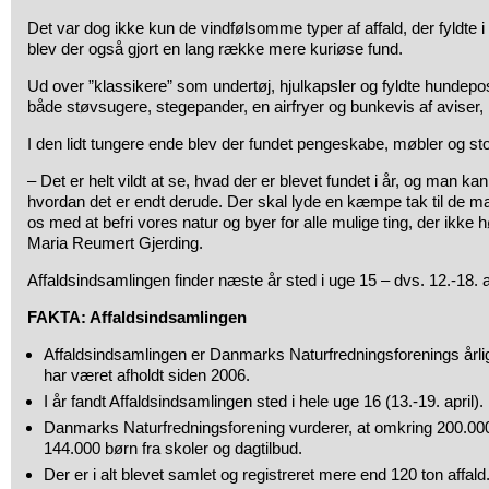
Det var dog ikke kun de vindfølsomme typer af affald, der fyldte 
blev der også gjort en lang række mere kuriøse fund.
Ud over ”klassikere” som undertøj, hjulkapsler og fyldte hundepose
både støvsugere, stegepander, en airfryer og bunkevis af aviser,
I den lidt tungere ende blev der fundet pengeskabe, møbler og s
– Det er helt vildt at se, hvad der er blevet fundet i år, og man kan
hvordan det er endt derude. Der skal lyde en kæmpe tak til de m
os med at befri vores natur og byer for alle mulige ting, der ikke
Maria Reumert Gjerding.
Affaldsindsamlingen finder næste år sted i uge 15 – dvs. 12.-18. a
FAKTA: Affaldsindsamlingen
Affaldsindsamlingen er Danmarks Naturfredningsforenings årlig
har været afholdt siden 2006.
I år fandt Affaldsindsamlingen sted i hele uge 16 (13.-19. april).
Danmarks Naturfredningsforening vurderer, at omkring 200.000 
144.000 børn fra skoler og dagtilbud.
Der er i alt blevet samlet og registreret mere end 120 ton affald