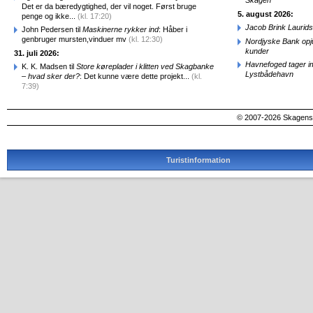
Skagen
Det er da bæredygtighed, der vil noget. Først bruge
5. august 2026:
penge og ikke...
(kl. 17:20)
Jacob Brink Laurids
John Pedersen til
Maskinerne rykker ind
: Håber i
genbruger mursten,vinduer mv
(kl. 12:30)
Nordjyske Bank opjus
kunder
31. juli 2026:
Havnefoged tager i
K. K. Madsen til
Store køreplader i klitten ved Skagbanke
Lystbådehavn
– hvad sker der?
: Det kunne være dette projekt...
(kl.
7:39)
© 2007-2026 SkagensA
Turistinformation