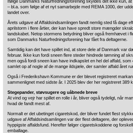
Ifølge Danmarks Naturfredningsforening skyldes det ikke kun, at de
– bl.a. som følge af et nyt samarbejde med REMA 1000, der udde
landet over.
Årets udgave af Affaldsindsamlingen fandt nemlig sted få dage eft
aprilstorm i flere årtier, der kan have spredt store mængder skral
landskabet. Netop stormens betydning bliver også fremhævet i fle
som Danmarks Naturfredningsforening har fået fra deltagerne.
Samtidig kan det have spillet ind, at store dele af Danmark var d
februar. Ikke kun fordi sneen flere steder hindrede tømning af sk
men også fordi sneen kan have indkapslet en hel del affald, som e
samlet op af nogle af de mange ildsjæle, der samler affald året ru
Også i Frederikshavn Kommune er der blevet registreret markant 
sammenlignet med sidste år. I 2025 blev der her registreret 389 k
Stegepander, støvsugere og uåbnede breve
At vind og vejr har spillet en rolle i år, bliver også tydeligt, når 
hvad de fandt mest af.
Normalt er det ubetinget cigaretskod, der bliver fundet flest styk
udgave af Affaldsindsamlingen var der flest deltagere, der oplev
hyppigste affaldsfund. Herefter følger cigaretskoddene og forskel
emballage.