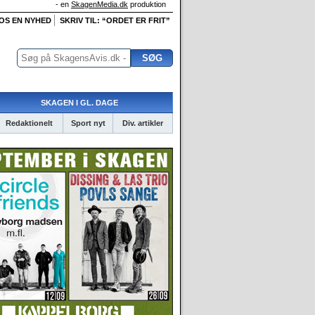
- en
SkagenMedia.dk
produktion
 OS EN NYHED
SKRIV TIL: “ORDET ER FRIT”
SKAGEN I GL. DAGE
Redaktionelt
Sport nyt
Div. artikler