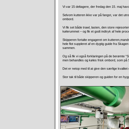
Vi var 15 deltagere, der fredag den 15. maj havd
Selvom kutteren ikke var på fangst, var det utr
ombord.
Vi fik set både trawl, lasten, den store rejeso
kølerummet – og fik et godt indtryk af hele proc
Skipperen fortalte engageret om kutteren,mandsk
hele flot suppleret af en dygtig guide fra Skage
sammen.
Og så fik vi også forklaringen på de berømte “S
men behandles og køles frisk ombord, som på
Det er netop med til at give den særlige kvali
Stor tak til både skipperen og guiden for en hyg