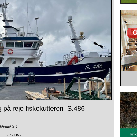
å reje-fiskekutteren -S.486 -
ebRedaktør)
r fra Poul Birk: