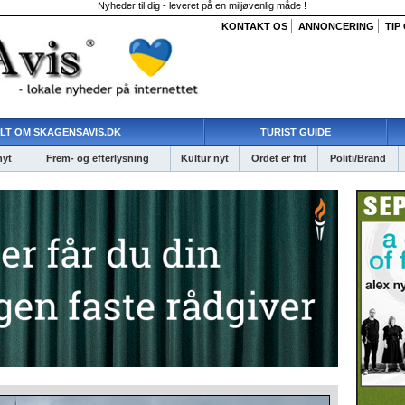
Nyheder til dig - leveret på en miljøvenlig måde !
KONTAKT OS
ANNONCERING
TIP
LT OM SKAGENSAVIS.DK
TURIST GUIDE
nyt
Frem- og efterlysning
Kultur nyt
Ordet er frit
Politi/Brand