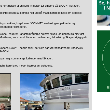
e fornøjelsen af en rigtig fin guidet tur ombord på SAJONI i Skagen.
olig interessant at komme helt tæt på maskineriet og høre om arbejdet
rteringsmaskine, kogekarret “CONNIE”, nedkølingen, pakkeriet og
essen bag rejefiskeriet.
abet, fiskeriet, fangstområderne og livet til søs, og undervejs blev det
n Guiderne, som bandt historien om havnen, fiskeriet og Skagen rigtig godt
kagens Rejer” – nemlig rejer, der ikke har været nedfrosset undervejs,
 SAJONI.
tet og smag, som mange forbinder med Skagen.
gelig, lærerig og meget interessant oplevelse.